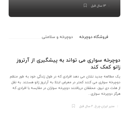
۱۳ سال قبل
فروشگاه دوچرخه
دوچرخه و سلامتی
دوچرخه سواری می تواند به پیشگیری از آرتروز
ن
زانو کمک کند
شه
و 
یک مطالعه جدید نشان می دهد افرادی که در طول زندگی خود به طور منظم
می
دوچرخه سواری می کنند کمتر در معرض ابتلا به آرتروز زانو هستند. به نقل
اص
از هلث دی نیوز، محققان دریافتند دوچرخه سواران در مقایسه با افرادی که
هرگز دوچرخه سواری...
مدیر ایران چرخ
,
۲ سال قبل
بهترین برندهای دوچرخه
ن
س
بدون شک هر شخصی به دنبال خرید بهترین دوچرخه برای استفاده از آن