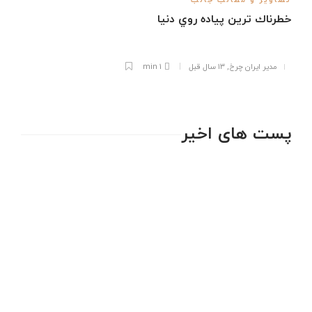
خطرناك ترين پياده روي دنيا
مدیر ایران چرخ
,
۱۳ سال قبل
1 min
پست های اخیر