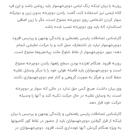
روزبه با بیان اینکه رنگ لباس دوچرخه‏سوار باید روشن باشد و این فرد
کلاه ایمنی نیز استفاده کند، گفت: راندن دوچرخه بدون زین و دوترکه
سوار کردن اشخاص روی دوچرخه ممنوع است، مگر با زین اضافی
استاندارد که باید وی دوچرخه نصب شده باشد.
کارشناس تصادفات پلیس راهنمایی و رانندگی بومهن و پردیس افزود:
دوچرخه‏سوار نباید بار نامتعارف حمل کند و یا حرکت نمایشی انجام
دهد؛ عبور دوچرخه‏سوار از نقاط شلوغ مانند پیاده‏روها ممنوع است.
روزبه افزود: هنگام لغزنده بودن سطح راه‏ها، راندن دوچرخه ممنوع
است و دوچرخه‏سواران باید فاصله طولی خود را با دیگر وسایل نقلیه
حفظ کنند و هرگز به صورت گروهی و کنار هم دوچرخه‏سواری نکنند.
وی بیان داشت: هیچ کس حق ندارد در حالی که سوار بر دوچرخه
است، به وسایل نقلیه در حال حرکت تکیه کند و آنها را وسیله
حرکت خود قرار دهد.
کارشناس تصادفات پلیس راهنمایی و رانندگی بومهن و پردیس با بیان
اینکه از قرار گرفتن دوچرخه‏سواران باید از حضور در نقاط کور کامیون‏ها
به ویژه هنگام گردش آنها خودداری کنند، افزود: دوچرخه‏سواران در