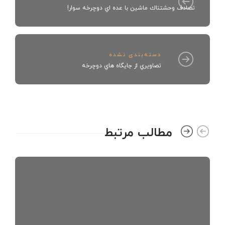
تصادف وحشتناك ماشين با عده اي دوچرخه سوار!
دسته‌بندی نشده
تصاويري از جايگاه هاي دوچرخه
مطالب مرتبط