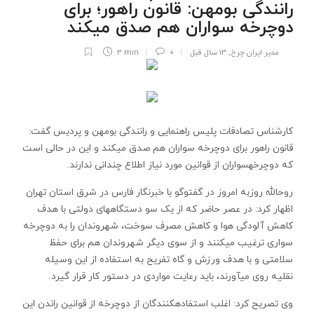
رانندگی بومهن: قانون راهور؛ برای
دوچرخه ‏‏سواران هم صدق می‏کند
مدیر ایران چرخ
,
13 سال قبل
0
3 min
کارشناس تصادفات پلیس راهنمایی و رانندگی بومهن و پردیس گفت:
قانون راهور برای دوچرخه ‏‏سواران هم صدق می‏کند و این در حالی است
که دوچرخه‏‏سواران از قوانین مورد نیاز اطلاع چندانی ندارند.
روح‏الله روزبه امروز در گفت‏وگو با خبرنگار فارس در شرق استان تهران
اظهار کرد: در عصر حاضر که از یک سو دستگاه‏های دولتی با هدف
کاهش آلودگی هوا و کاهش مصرف سوخت، شهروندان را به دوچرخه‏‌
سواری ترغیب می‏کنند و از سوی دیگر شهروندان هم برای حفظ
سلامتی و با هدف ورزش و گاه تفریح به استفاده از این وسیله
نقلیه روی می‏آورند، باید رعایت مواردی در دستور کار قرار گیرد.
وی تصریح کرد: اغلب استفاده‏کنندگان از دوچرخه از قوانین راندن این