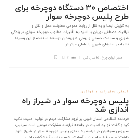
اختصاص ۳۰ دستگاه دوچرخه برای
طرح پلیس دوچرخه سوار
به گزارش ایمنا و به نقل از روابط عمومي معاونت حمل و نقل و
ترافيك،مصطفی نوريان با اشاره به تأثيرات مطلوب دوچرخه سواري در زندگي
شهري و سلامت جسمي و روحي شهروندان توسعه استفاده از اين وسيله
نقليه در سفرهاي شهري را عاملي موثر در...
مدیر ایران چرخ
,
15 سال قبل
2 min
ایمنی ،مقررات و قوانین
پلیس دوچرخه سوار در شیراز راه
اندازی شد
فرمانده انتظامی استان فارس بر لزوم مشاركت مردم در تولید امنیت تاكید
كرد و گفت: تولید امنیت در جامعه نیازمند مشاركت مردمی است.سرتیپ
سیروس سجادیان در مراسم راه اندازی پلیس دوچرخه سوار در شیراز اظهار
داشت: برای برقراری امنیت و آسایش شهروندان و گردشگران داخلی...