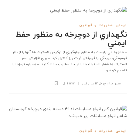
ایمنی ،مقررات و قوانین
نگهداري از دوچرخه به منظور حفظ
ايمني
– همواره مي بايست به منظور جلوگيري از تركيدن لاستيك ها آنها را از نظر
فرسودگي، بريدگي يا فرورفتن ذرات ريز كنترل كرد. – براي افزايش عمر
لاستيك ها فشار لاستيك ها را در حد مطلوب حفظ كنيد. – همواره ترمزها را
تنظيم كرده و...
مدیر ایران چرخ
,
13 سال قبل
1 min
ایمنی ،مقررات و قوانین