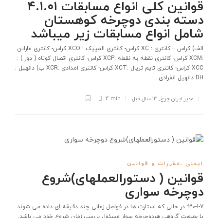
قوانین کلی انواع مسابقات ۴.۱.۰۱
دسته بندی دوچرخه کوهستان
شامل انواع مسابقات زیر میباشد
الف) کراس – کانتری : XC کراس- کانتری المپیک : XCO کراس- کانتری ماراتن
:XCM کراس- کانتری نقطه به نقطه :XCP کراس- کانتری اتصال کوتاه ( دور ) :
XCC کراس- کانتری تایم تریال :XCT کراس- کانتری امدادی :XCR ب) دانهیل :
DH دانهیل انفرادی...
مدیر ایران چرخ
,
13 سال قبل
4 min
ایمنی ،مقررات و قوانین
قوانین ( دستورالعملهای)شروع
دوچرخه سواری
30-1-7: در حالی که استارت ها در فواصل زمانی چند دقیقه ای داده می شوند
یا بصورت گروهی هردوچرخه سوار مسئول بررسی زمان شروع خود می باشد.