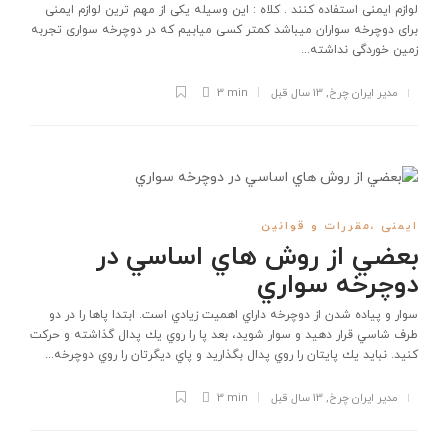
لوازم ایمنی استفاده کنند . کلاه : این وسیله یکی از مهم ترین لوازم ایمنی
برای دوچرخه سواران میباشد کمتر کسی میابیم که در دوچرخه سواری تجربه
زمین خوردگی نداشته...
مدیر ایران چرخ
,
13 سال قبل
3 min
ایمنی ،مقررات و قوانین
بعضي از روش هاي اساسي در
دوچرخه سواري
سوار و پياده شدن از دوچرخه داراي اهميت زيادي است. ابتدا پاها را در دو
طرف شاسي قرار دهيد و سوار شويد، بعد پا را روي يك پدال گذاشته و حركت
كنيد. نبايد يك پايتان را روي پدال بگذاريد و پاي ديگرتان را روي دوچرخه...
مدیر ایران چرخ
,
13 سال قبل
3 min