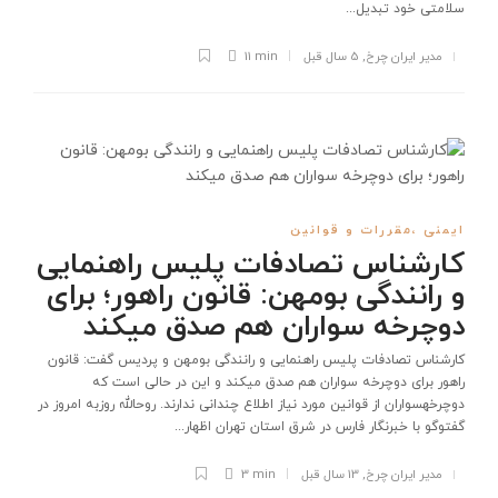
سلامتی خود تبدیل...
مدیر ایران چرخ
,
5 سال قبل
11 min
ایمنی ،مقررات و قوانین
کارشناس تصادفات پلیس راهنمایی
و رانندگی بومهن: قانون راهور؛ برای
دوچرخه ‏‏سواران هم صدق می‏کند
کارشناس تصادفات پلیس راهنمایی و رانندگی بومهن و پردیس گفت: قانون
راهور برای دوچرخه ‏‏سواران هم صدق می‏کند و این در حالی است که
دوچرخه‏‏سواران از قوانین مورد نیاز اطلاع چندانی ندارند. روح‏الله روزبه امروز در
گفت‏وگو با خبرنگار فارس در شرق استان تهران اظهار...
مدیر ایران چرخ
,
13 سال قبل
3 min