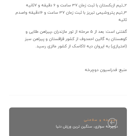
2_تیم ازبکستان با ثبت زمان 37 ساعت و 6 دقیقه و 7ثانیه
3_تیم پتروشیمی تبریز با ثبت زمان 37 ساعت و 16دقیقه و1صدم
ثانیه
گفتنی است: بعد از 5 مرحله از تور مازندران ،پیراهن طلایی و
کوهستان به گالین احمدوف از کشور قزاقستان و پیراهن سبز
(امتیازی) به ایروان دیه لاکاسک از کشور مالزی رسید.
منبع: فدراسيون دوچرخه
دوچرخه و سلامتی
دوچرخه سواری، سنگین ترین ورزش دنیا