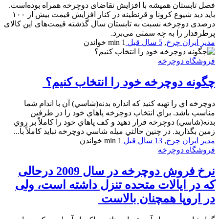
فصل تابستان همیشه با افزایش تقاضای دوچرخه همراه بوده‌است.
باید دید شیوع کرونا و قرنطینه در کنار افزایش قیمت بیش از ۱۰۰
درصدی دوچرخه نسبت به تابستان سال گذشته قیمت‌های این کالای
پرطرفدار را به چه سمتی می‌برد.
مدیر ایران چرخ
,
5 سال قبل
1 min
خواندن
فروشگاه دوچرخه
چگونه دوچرخه خود را انتخاب كنيم؟
دوچرخه اي را تهيه كنيد كه اندازه بدنه(شاسي) آن با اندام شما
مناسب باشد. براي انتخاب دوچرخه پاهاي خود را در طرفين
بدنه(شاسي) دوچرخه قرار دهيد و كف پاهاي خود را كاملاً بر روي
زمين بگذاريد. در چنين حالتي ميله شاسي دوچرخه نبايد كاملاً با...
مدیر ایران چرخ
,
13 سال قبل
1 min
خواندن
فروشگاه دوچرخه
نرخ فروش دوچرخه در سال 2009 درحالی
که در ایالات متحده تنزل داشته است، ولی
در اروپا همچنان بالاست