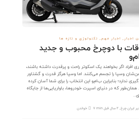
 اخبار
,
اخبار مهم
,
تکنولوژی و تازه ها
قات با دوچرخ محبوب و جدید
م‌و
ی افراد اگر بخواهند یک اسکوتر راحت و پرقدرت داشته باشند،
ن‌شان وسپا را تجسم می‌کنند. اما وسپا هرگز قدرت و گشتاور
یری ندارد؛ بنابراین ب‌ام‌و این انتخاب را برای شما آسان کرده
همان‌طور که در دنیای اسپرت خودروها، باواریایی‌ها از جایگاه
ی...
یر ایران چرخ
,
2 سال قبل
7 min
خواندن