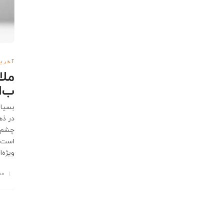
آخرین
ملا
ب‌ا
بسیار
در ذه
چشم‌گ
است. 
ویژه‌ا
مد