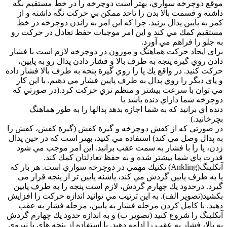
موقع دوچرخه سواري، بهتر است دوچرخه را در خط مستقيم نگه
داشته و قسمت بالا بدن را تاحد ممكن بي حركت نگه داشته و از
كمر به پايين پدال بزنيد. چرا كه اين امر به راندن دوچرخه در خط
مستقيم كمك مي كند و اين امر موجبات حفظ تعادل در حركت رو
به جلو را فراهم مي آورد.
براي ايجاد حركت هماهنگ و موزون در دوچرخه لازم است با فشار
دادن روي گيرة پنجه به طرف بالا و فشار دادن پدال رو به پايين،
حركت كنيد. در واقع يك پا را روي گيرة پنجه به طرف بالا فشار داده
و پاي ديگر را روي پدال به طرف پايين فشار مي دهيم. با اين كار
مي توان با سرعت بيشتر و منظم تري حركت كرد.(در صورتي كه
دوچرخه شما داراي دنده باشد با
دنده اي برانيد كه به شما اجازه بدهد پدالها را به طور هماهنگ
بچرخانيد.)
در صورتي كه از كفش دوچرخه و گيرة كفش (گيرة كفش، كفش را
به پدال وصل مي كند) استفاده مي كنيد، بهتر است كه در حين پدال
زدن، پا را با فشار به سمت عقب برانيد. اين امر موجب مي شود
قدرت پاي شما بيشتر شده و به حفظ تعادلتان كمك كند.
آنكلينگ(Ankling) تكنيك مهمي در دوچرخه سواري است. هر بار كه
پا به طرف پايين گردش مي كند، پاشنه پايين تر از پنجه قرار مي
گيرد. درحدود يك چهارم گردش، لازم است پنجه را به طرف پايين
بكشيد(تصوير الف). به اين ترتيب مي توانيد اندازه حركت را افزايش
دهيد. با كامل كردن مرحله فشار به پايين، مرحله فشار به عقب
آنكلينگ را شروع كنيد (تصوير ب) و به اندازه حدود يك چهارم گردش
به بالا، فشار به عقب را ادامه دهيد. با استفاده از پنجه هاي پا نيروي