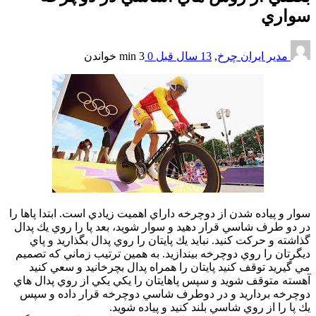
سواري
مدیر ایران چرخ
,
13 سال قبل
0
3 min
خواندن
سوار و پياده شدن از دوچرخه داراي اهميت زيادي است. ابتدا پاها را
در دو طرف شاسي قرار دهيد و سوار شويد، بعد پا را روي يك پدال
گذاشته و حركت كنيد. نبايد يك پايتان را روي پدال بگذاريد و پاي
ديگرتان را روي دوچرخه بيندازيد. به همين ترتيب زماني كه تصميم
مي گيريد توقف كنيد پايتان را همراه پدال بچرخانيد و سعي كنيد
آهسته متوقف شويد و سپس پاهايتان را يكي يكي از روي پدال هاي
دوچرخه برداريد و در دوطرف شاسي دوچرخه قرار داده و سپس
يك پا را از روي شاسي بلند كنيد و پياده شويد.