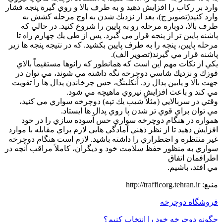
وارد بر ركاب را افزايش دهيد و به طرف بالا و روي گيرة پنجه فشار
وارد كنيد(تصوير ج)، بعد از نزديك شدن به اوج مرحله كشش به
طرف بالا، دوباره مرحله رو به پايين را شروع كنيد. در حالي كه
پاشنه پايين تر از پنجه قرار مي گيرد. پس از طي يك چهارم راه تا
مرحله پايين، پنجه را به طرف پايين بكشيد. كه در نتيجه پنجه ها زير
پاشنه قرار مي گيرند(تصوير الف).
يكي از نكات مهم اين است كه همانطور كه زانوها مستقيماًً بالاي
قوزك و نزديك شاسي دوچرخه نگه داشته مي شوند، مي توان در
جهت بالا و پايين پدال زد. آنكلينگ، حس چرخاندن پدال ها را تقويت
مي كند و باعث افزايش نيروي ماهيچه مي شود.
وقتي در سربالايي (مثلاً شيب يك تپه) دوچرخه سواري مي كنيد،
مي توان براي قوي تر شدن پا روي پدال ها ايستاد.
همواره در هنگام دوچرخه سواري حس آسوده سازي را در خود
افزايش دهيد تا از نظر ذهني آمادگي هايي لازم براي مقابله با موارد
غير منتظره و اضطراري را داشته باشيد. لازم است هنگام دوچرخه
سواري به منظور حفظ سلامت خود و ديگران، كاملاً مراقب آنچه در
اطرافمان اتفاق
مي افتد، باشيم.
منبع: http://trafficorg.tehran.ir
فروشگاه دوچرخه
چگونه دوچرخه خود را انتخاب كنيم؟