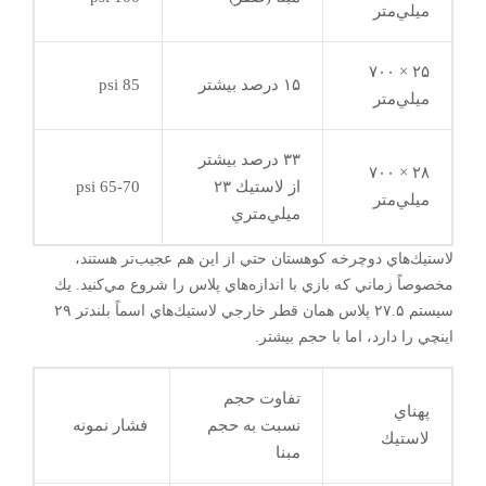
ميلي‌متر
۲۵ × ۷۰۰
۱۵ درصد بيشتر
85 psi
ميلي‌متر
۳۳ درصد بيشتر
۲۸ × ۷۰۰
از لاستيك ۲۳
65-70 psi
ميلي‌متر
ميلي‌متري
لاستيك‌هاي دوچرخه كوهستان حتي از اين هم عجيب‌تر هستند،
مخصوصاً زماني كه بازي با اندازه‌هاي پلاس را شروع مي‌كنيد. يك
سيستم ۲۷.۵ پلاس همان قطر خارجي لاستيك‌هاي اسماً بلندتر ۲۹
اينچي را دارد، اما با حجم بيشتر.
تفاوت حجم
پهناي
نسبت به حجم
فشار نمونه
لاستيك
مبنا