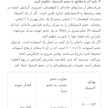
۲- بايد آن را مطابق با حجم لاستيك تنظيم كنيد
صرف‌نظر از مدل‌هاي جاده‌اي يا كوهستان، امروزه، گرایش عمده در
همه رشته‌ها به لاستيك‌هاي اندازه پلاس است. اگر از يك لاستيك
دوچرخه كوهستان 2.1 اينچي به‌سراغ يك مدل پهن‌تر 2.3 اينچي
رفته‌ايد، حجم لاستيكتان را به میزان زیادی افزايش داده‌ايد. اما يك
لاستيك 28 ميلي‌متري در 90psi به يك حجم جهنده تبديل مي‌شود،
بنابراين بايد فشار هوا را پايين‌تر تنظيم كنيد.
اگر يك تيوپ داخلي را باز كنيد، در اصل يك استوانه است. فرمول
حجم استوانه، V = π r2 h است كه در آن h معادل ارتفاع استوانه
(محيط دايره چرخ) می‌باشد. وقتي شروع به جايگزيني اعداد
مي‌كنيد، می‌بینید كه حتي باظ چند ميلي‌متر افزايش در پهنا [قطر]
ممکن است تغييرات غيرمنتظره‌اي را در حجم لاستيك ایجاد کند.
تفاوت حجم
پهناي
نسبت به حجم
فشار نمونه
لاستيك
مبنا
۲۳ × ۷۰۰
مبنا (صفر)
100 psi