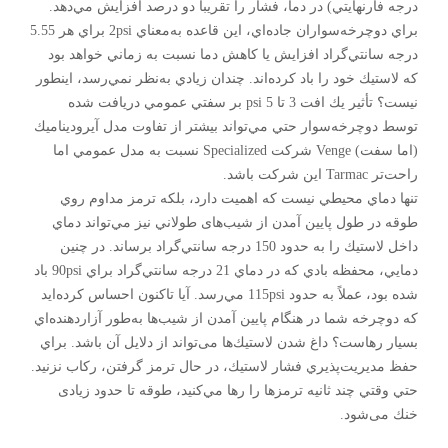
درجه فارنهايتي) در دما، فشار را تقريباً دو درصد افزايش مي‌دهد.
براي دوچرخه‌سواران جاده‌اي، اين قاعده به‌معناي 2psi براي هر 5.55
درجه سانتي‌گراد افزايش يا كاهش دما نسبت به زماني خواهد بود
كه لاستيك خود را باد كرده‌اند. چندان زيادي به‌نظر نمي‌رسد، اينطور
نيست؟ تأثير يك افت 3 تا 5 psi بر سفتي عمومي دريافت شده
توسط دوچرخه‌سوار حتي مي‌تواند بيشتر از تفاوت مدل آيروديناميك
(اما سفت) Venge شركت Specialized نسبت به مدل عمومي اما
راحت‌تر Tarmac اين شركت باشد.
تنها دماي محيطي نيست كه اهميت دارد، بلکه ترمز مداوم روي
طوقه در طول پايين آمدن از شيب‌های طولاني نیز مي‌تواند دماي
داخل لاستيك را به حدود 150 درجه سانتي‌گراد برساند. در چنين
دمايي، محفظه بادي كه در دماي 21 درجه سانتي‌گراد براي 90psi باد
شده بود، عملاً به حدود 115psi مي‌رسد. آيا تاكنون احساس كرده‌ايد
كه دوچرخه شما در هنگام پايين آمدن از شيب‌ها به‌طور آزاردهنده‌اي
بسیار رهاست؟ داغ شدن لاستيك‌ها می‌تواند از دلایل آن باشد. براي
حفظ مديريت‌پذيري فشار لاستيك، در حال ترمز گرفتن، رکاب نزنید.
حتي وقتي چند ثانيه ترمز‌ها را رها مي‌كنيد، طوقه تا حدود زیادی
خنك می‌شود.