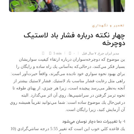
تعمیر و نگهداری
چهار نکته درباره فشار باد لاستیک
دوچرخه
مدیر ایران چرخ
,
۷ سال قبل
۰
5 min
ين موضوع كه دوچرخه‌سواران درباره ارتقاء کیفیت سواریشان
بسیار فكر مي‌كنند، درحالی‌که به‌آسانی يك راه ساده و رايگان را
براي بهبود نحوه سواري خود ناديده می‌گیرند، واقعاً حيرت‌آور است:
راهی مثل رعایت فشار مناسب باد لاستيك. فشار لاستيك بیشتر از
آنجه به‌نظر می‌رسد پيچيده است، زيرا هر چيزي، از پهناي طوقه تا
نحوه ترمز گرفتن در سراشيبي‌ها، روي آن اثر مي‌گذارد. البته
درعين‌‌حال يك موضوع ساده است: شما مي‌توانيد تقريباً همیشه روي
آن آزمايش كنيد، زيرا رايگان است.
۱- با تغييرات دما دچار نوسان مي‌شود
يك قاعده كلي خوب اين است كه تغيير 5.55 درجه سانتي‌گرادي (10