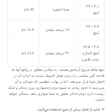
۲.۱ × ۲۹
مبنا (صفر)
40 psi
اينچ
۲.۳ × ۲۹
۱۸ درصد بيشتر
32.8 psi
اينچ
۲.۸ × ۲۷.۵
اينچ (اندازه
۴۱ درصد بيشتر
23.6 psi
جديد پلاس)
اينها نقاط شروع آزمايش هستند، نه مقادير مطلق. در واقع آنها يك
قاعده كلي مناسب را درباره فشار لاستيك نسبت به اندازه آن در
اختيار شما قرار مي‌دهند، اما در نهايت تنظيمي كه خودتان به آن
مي‌رسيد تا حدود زيادي به شيوه دوچرخه‌سواري، وزن بدنتان و اينكه
دوست داريد دوچرخه‌تان چطور به شما سواري بدهد، بستگي خواهد
داشت.
۳- شايد از فشار بيش از حدي استفاده مي‌كنيد