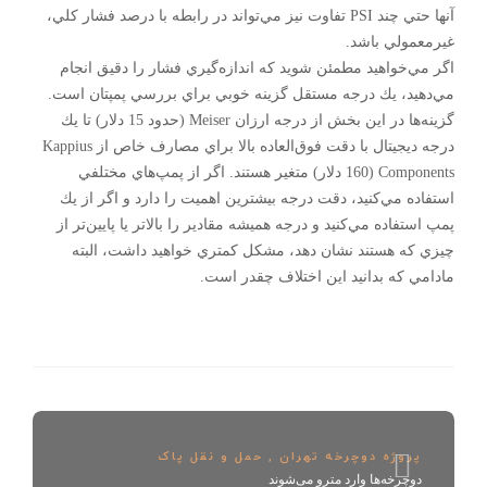
آنها حتي چند PSI تفاوت نيز مي‌تواند در رابطه با درصد فشار كلي،
غيرمعمولي باشد.
اگر مي‌خواهيد مطمئن شويد كه اندازه‌گيري فشار را دقيق انجام
مي‌دهيد، يك درجه مستقل گزينه خوبي براي بررسي پمپتان است.
گزينه‌ها در اين بخش از درجه ارزان Meiser (حدود 15 دلار) تا يك
درجه ديجيتال با دقت فوق‌العاده بالا براي مصارف خاص از Kappius
Components (160 دلار) متغير هستند. اگر از پمپ‌هاي مختلفي
استفاده مي‌كنيد، دقت درجه بيشترين اهميت را دارد و اگر از يك
پمپ استفاده مي‌كنيد و درجه هميشه مقادير را بالاتر يا پايين‌تر از
چيزي كه هستند نشان دهد، مشكل كمتري خواهيد داشت، البته
مادامي كه بدانيد اين اختلاف چقدر است.
پروژه دوچرخه تهران
,
حمل و نقل پاک
دوچرخه‌ها وارد مترو می‌شوند