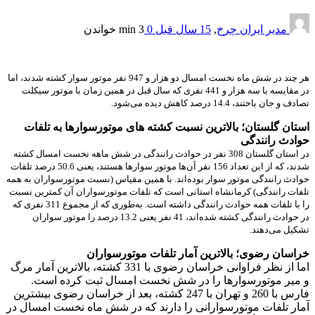
مدیر ایران چرخ
,
15 سال قبل
0
3 min
خواندن
هر چند در شش ماه نخست امسال دو هزار و 947 نفر موتور سوار کشته شدند، اما
در مقایسه با سه هزار و 441 نفری که سال قبل در همین زمان با موتور سیکلت
تصادف و جان باختند، 14.4 درصد کاهش دیده می‌شود.
استان گلستان؛ بالاترین نسبت کشته های موتورسوارها به تلفات
حوادث رانندگی
در استان گلستان 308 نفر در حوادث رانندگی در شش ماهه نخست امسال کشته
شدند، كه از این تعداد 156 نفر آن‌ها موتور سوارها هستند، یعنی 50.6 درصد تلفات
حوادث رانندگی موتور سوار بوده‌اند. با همین مقیاس (نسبت موتورسواران به همه
تلفات رانندگی) كرمانشاه استانی است كه تلفات موتورسواران آن كمترین نسبت
را با تلفات همه حوادث رانندگی داشته است. به‌طوری كه از مجموع 311 نفری كه
در حوادث رانندگی كشته شد‌ه‌اند، 41 نفر یعنی 13.2 درصد را موتور سواران
تشكیل می‌دهند.
خراسان رضوی؛ بالاترین آمار تلفات موتورسواران
اما از نظر فراوانی خراسان رضوی با 331 کشته، بالاترین آمار مرگ
و میر موتورسوارها را در شش نخست امسال ثبت کرده است.
فارس با 260 و تهران با 247 کشته، بعد از خراسان رضوی بیشترین
آمار تلفات موتورسوارانی را دارند که در شش ماه نخست امسال در