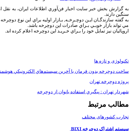
سنگين‎ دارند.
مي‎‎ تواند بازار خوبـي بـراي‎ صادرات‎ اين‎ دوچرخه‎ باشد.
اروپائيان‎ نيز تمايل‎ خود را بـراي‎ خـريـد اين‎ دوچرخه‎‎ اعلام‎ كرده اند.
تکنولوژی و تازه ها
ساخت دوچرخه بدون فرمان با آخرين سيستم‌هاي الكترونيكي هوشمن
پروژه دوچرخه تهران
شهردار تهران : پيگيري استفاده بانوان از دوچرخه
مطالب مرتبط
تجارب کشورهای مختلف
سیستم اشتراک دوچرخه BIXI