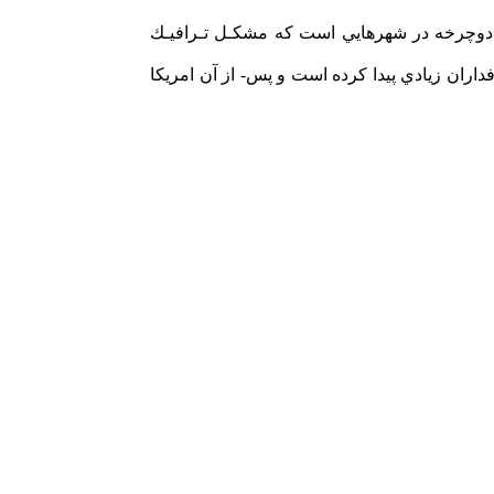
به‎‎‎ گفته سازندگـان‎‎ ايـن دوچـرخـه, بـازار اوليه‎‎ براي‎ اين‎‎ نوع دوچرخه ژاپن است‎ زيرا دراين‎ كشوربه‎‎‎ تازگي‎ استفاده از دوچرخههاي‎ تاشو طرفداران‎ زيادي‎ پيدا كرده‎ است‎ و پس‎- از آن‎ امريكا