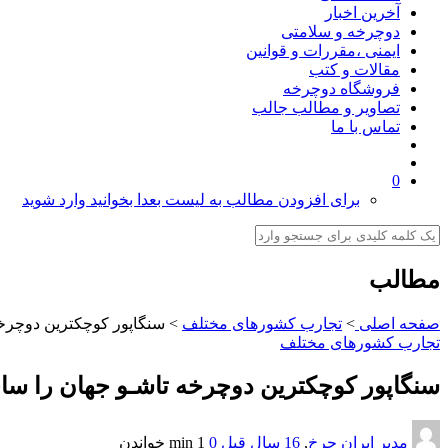
آخرین اخبار
دوچرخه و سلامتی
ایمنی ،مقررات و قوانین
مقالات و کتب
فروشگاه دوچرخه
تصاویر و مطالب جالب
تماس با ما
0
برای افزودن مطالب به لیست بعدا بخوانید وارد شوید
مطالب
صفحه اصلی
>
تجارب کشورهای مختلف
>
سنگاپور كوچكترين‎ دوچرخه‎ تاشـو جهان‎ را ساخت‎
تجارب کشورهای مختلف
سنگاپور كوچكترين‎ دوچرخه‎ تاشـو جهان‎ را ساخت‎
مدیر ایران چرخ
,
16 سال قبل
0
1 min
خواندن