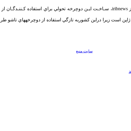
سايت منبع
د