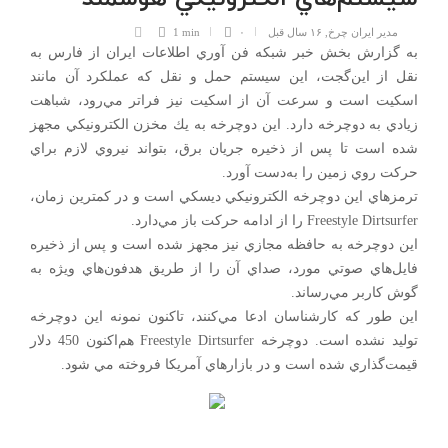
مدیر ایران چرخ
,
۱۶ سال قبل
۰
1 min
به گزارش بخش خبر شبكه فن آوري اطلاعات ايران از فارس به
نقل از اين‌گجت، اين سيستم حمل و نقل كه عملكرد آن مانند
اسكيت است و سرعت آن از اسكيت نيز فراتر مي‌رود، شباهت
زيادي به دوچرخه دارد. اين دوچرخه به يك مخزن الكترونيكي مجهز
شده است تا پس از ذخيره جريان برق، بتواند نيروي لازم براي
حركت روي زمين را به‌دست آورد.
ترمزهاي اين دوچرخه الكترونيكي ديسكي است و در كمترين زمان،
Freestyle Dirtsurfer را از ادامه حركت باز مي‌دارد.
اين دوچرخه به حافظه مجازي نيز مجهز شده است و پس از ذخيره
فايل‌هاي صوتي مورد، صداي آن را از طريق هدفون‌هاي ويژه به
گوش كاربر مي‌رساند.
اين طور كه كارشناسان ادعا مي‌كنند، تاكنون نمونه اين دوچرخه
توليد نشده است. دوچرخه Freestyle Dirtsurfer هم‌اكنون 450 دلار
قيمت‌گذاري شده است و در بازارهاي آمريكا فروخته مي شود.