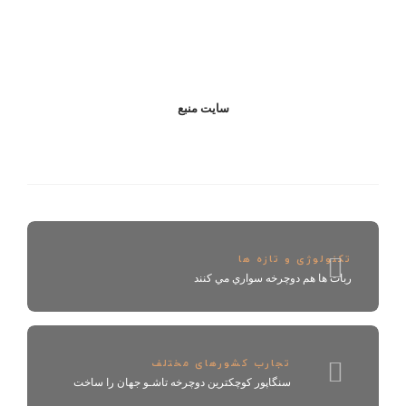
سايت منبع
تکنولوژی و تازه ها
ربات ها هم دوچرخه سواري مي كنند
تجارب کشورهای مختلف
سنگاپور كوچكترين‎ دوچرخه‎ تاشـو جهان‎ را ساخت‎