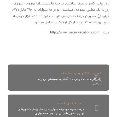
. در برلین کمتر از نصف ساکنین صاحب ماشینند .اما دوچرخه سواری
روزانه یک مطلق عمومی میباشد . دوچرخه سواران به ۳۹۰ مایل (۶۲۴
کیلومتر) مسیر دوچرخه دسترسی دارند . حدود ۵۰۰۰۰۰ هزار دوچرخه
سوار روزانه که ۱۳ درصد از کل ترافیک را شامل
میشود .
منبع
: http://www.virgin-vacations.com
تجارب کشورهای مختلف
راه کاری به نام دوچرخه : نگاهی به سیستم دوچرخه
پاریس
دسته‌بندی نشده
درصد سهم دوچرخه سواری در حمل ونقل کشورها و
بهترین شهرهایشان در دوچرخه سواری