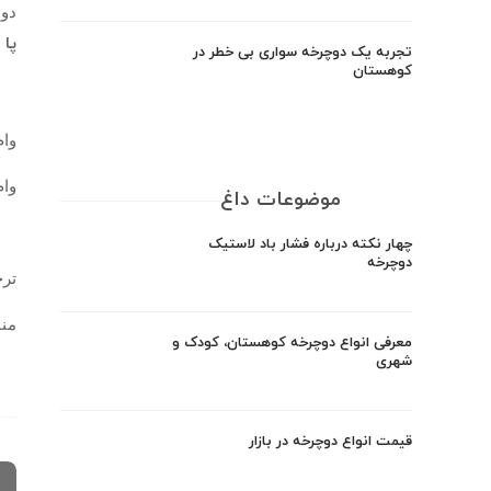
دومین بانک
پا 
تجربه یک دوچرخه سواری بی خطر در
کوهستان
وام ها
وام ها
موضوعات داغ
چهار نکته درباره فشار باد لاستیک
دوچرخه
ترج
منبع: nd.org
معرفی انواع دوچرخه کوهستان، کودک و
شهری
قیمت انواع دوچرخه در بازار