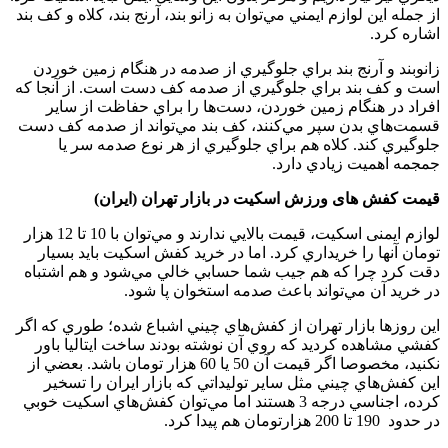
از جمله اين لوازم ايمني مي‌توان به زانو بند، آرنج بند، كلاه و کف بند
اشاره كرد.
زانوبند و آرنج بند براي جلوگيري از صدمه در هنگام زمين خوردن
است و کف بند براي جلوگيري از صدمه كف دست است. از آنجا كه
افراد در هنگام زمين خوردن، دست‌ها را براي حفاظت از ساير
قسمت‌هاي بدن سپر مي‌كنند، کف بند مي‌تواند از صدمه كف دست
جلوگيري كند. كلاه هم براي جلوگيري از هر نوع صدمه سر يا
جمجمه اهميت زيادي دارد.
قیمت کفش های ورزش اسکیت در بازار تهران (ایران)
لوازم ایمنی اسكيت، قيمت بالايي ندارند و مي‌توان با 10 تا 12 هزار
تومان آنها را خريداري كرد. اما در خريد كفش اسكيت بايد بسيار
دقت كرد چرا كه هم جيب شما حسابي خالي مي‌شود و هم اشتباه
در خريد آن مي‌تواند باعث صدمه استخوان پا شود.
اين روزها بازار تهران از كفش‌هاي چيني اشباع شده؛ طوري كه اگر
كفشي مشاهده كرديد كه روي آن نوشته بودند ساخت ايتاليا باور
نكنيد، مخصوصا اگر قيمت آن 50 يا 60 هزار تومان باشد. بعضي از
اين كفش‌هاي چيني مثل ساير توليداتي كه بازار ايران را تسخير
كرده، اجناسي درجه 3 هستند اما مي‌توان كفش‌هاي اسكيت خوبي
در حدود 190 تا 200 هزارتومان هم پيدا كرد.