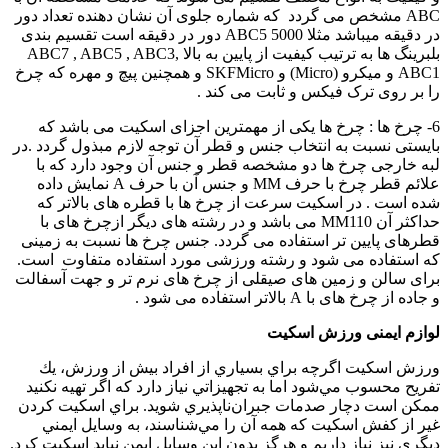
ABC مشخص می گردد که شماره جلوی آن نشان دهنده تعداد دور
در دقیقه میباشد مثلا ABC5 5000 دور در دقیقه است تقسیم بندی
بلبرینگ ها به ترتیب کیفیت از پایین به بالا ABC7 , ABC5 , ABC3,
ABC1 و میکرو (Micro) و SKFMicro و همچنین پیچ و مهره که چرخ
را بر روی ترک فیکس و ثابت می کند .
6- چرخ ها : چرخ ها یکی از مهمترین اجزای اسکیت می باشد که
بایستی نسبت به انتخاب جنس و قطر آن توجه لازم مبذول گردد .در
لبه خارجی چرخ ها دو مشخصه قطر و جنس آن وجود دارد که با
علائم قطر چرخ با حرف MM و جنس آن با حرف A نمایش داده
شده است . در اسکیت سرعت از چرخ ها با قطره های بالاتر که
حداکثر آن MM110 می باشد و در رشته های دیگر ازچرخ های با
قطرهای پایین تر استفاده می گردد. جنس چرخ ها نسبت به زمینی
که استفاده می شود و رشته ورزشی مورد استفاده متفاوت است.
برای سالن و زمین های صیقلی از چرخ های نرم تر و جهت آسفالت
و جاده از چرخ های با A بالاتر استفاده می شود .
لوازم ایمنی ورزش اسکیت
ورزش اسكيت اگرچه براي بسياري از افراد بيش از ورزش، يك
تفريح محسوب مي‌شود اما به تجهيزاتي نياز دارد كه اگر تهيه نكنيد
ممكن است دچار صدمات جبران‌‌ناپذيري شويد. براي اسكيت كردن
غير از كفش اسكيت كه همه آن را مي‌شناسند، به وسايل ايمني
ديگري نيز نياز داريم و هرگز بدون اين وسايل ايمن نبايد اسكيت كرد.