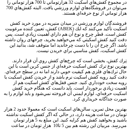
در مجموع كفش‌هاي اسكيت 32 هزارتوماني تا 700 هزار توماني را
مي‌توان در فروشگاه‌هاي لوازم ورزشي يافت. البته كفش‌هاي 700
هزار توماني از نوع حرفه‌اي هستند.
فروشندگان لوازم ورزشي در ميدان منيريه در مورد خريد كفش
اسكيت تأكيد مي‌كنند كه ابك (ABEK) كفش، تعيين كننده مرغوبيت
كفش است. قطر چرخ و نوع آن هم داراي اهميت زيادي است. پس
دقت كنيد كفش اسكيتي كه مي‌خواهيد بخريد، چرخهای روان داشته
باشد. اگر چرخ آن را با دست چرخانديد اما متوقف شد، بدانيد اين
كفش اسكيت، كفش مناسبي براي خريدن نيست.
تِرك كفش، بخشي است كه چرخ‌هاي كفش روي آن قرار دارند.
بهترين نوع ترك كفش اسكيت حرفه‌اي از جنس كربن است با اين
حال ترك‌هاي فلزي هم كيفيت خوبي دارند اما نه در سطح حرفه‌اي.
دقت كنيد رويه كفش اسكيت نرم باشد و از خريدن كفش اسكيت با
رويه سخت خودداري كنيد. جنس قفل‌هاي كفش اسكيت هم از
اهميت زيادي برخوردار است. بايد دانست كه هنگام خريد كفش
اسكيت حرفه‌اي، لوازم ايمني آن فروخته نمي‌شود و بايد لوازم را به
صورت جداگانه خريداري كرد.
بهترين محل تمرين، سالن‌هاي اسكيت است كه معمولا حدود 2 هزار
تومان در ساعت هزينه دارد، در حالي كه اگر كفش اسكيت نداشته
باشيد و بخواهيد كفش هم كرايه كنيد. اين مبلغ به 5 هزار تومان
مي‌رسد. مربيان اين رشته هم بين 5 تا10 هزار تومان در ساعت