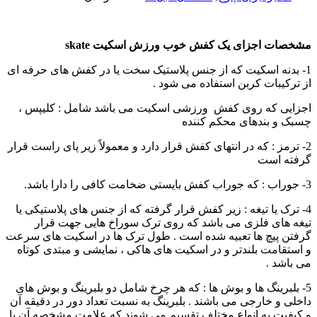
مشخصات اجزای یک کفش خوب ورزش اسکیت
skate
1- بدنه اسکیت که از جنس پلاستیک سخت یا در کفش های حرفه ای
از ترکیبات کربن استفاده می شود .
اجزایی که روی کفش ورزشی اسکیت می باشد شامل : کلیپس ،
چسبک و بندهای محکم کننده
2- ترمز : که در انتهای کفش قرار دارد و معمولاً زیر پای راست قرار
گرفته است
3- جوراب : که جوراب کفش بایستی ضخامت کافی را دارا باشد.
4- ترک یا تیغه : زیر کفش قرار گرفته که از جنس های پلاستیکی یا
تیغه های فلزی می باشد که روی ترک سوراخ هایی جهت قرار
گرفتن پیچ ها تعبیه شده است . طول ترک ها در اسکیت های سرعت
و استقامت بلندتر و در اسکیت های هاکی ، نمایشی و مبتدی کوتاه
می باشد .
5- بلبرینگ ها و بوش ها : که هر چرخ شامل دو بلبرینگ و بوش های
داخلی و خارجی می باشند . بلبرینگ به نسبت تعداد دور در دقیقه آن
و کیفیت به انواع مختلف تقسیم می شوند که علامت مشخصه آن با