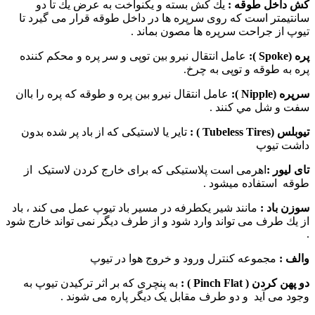
كش داخل
طوقه
:
يك كش بسته و يكنواخت به عرض يك تا دو
سانتيمتر است كه روی سرپره ها در داخل طوقه قرار می گيرد تا
تيوپ از جراحت سرپره ها مصون بماند .
پ
ره (
Spoke
):
عامل انتقال نيرو بين توپی و سر پره و محكم كننده
پره به طوقه و توپی به چرخ.
سرپره (
Nipple
):
عامل انتقال نيرو بين پره و طوقه كه پره را با‌ان
سفت و شل مي كنند .
تیوبلس (
Tubeless Tires
) :
تایر یا لاستیکی که از باد پر شده بدون
داشت تیوپ
تای ليور
:
اهرمی است پلاستیکی كه برای خارج كردن لاستیک از
طوقه استفاده ميشود .
سوزن باد :
مانند شير يكطرفه در مسير باد تيوپ عمل می كند ، باد
از يك طرف می تواند وارد شود و از طرف ديگر نمی تواند خارج شود
.
والف :
مجموعه كنترل ورود و خروج هوا در تيوپ
دو پهن کردن (
Pinch Flat
) :
به پنچری که بر اثر ترکیدن تیوپ به
وجود می آید و دو طرف مقابل یک دیگر پاره می شوند .