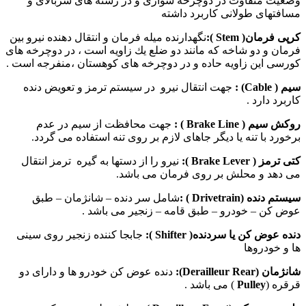
وضعیت متفاوت در دوچرخه سواری و در رشته های سربالای و
مسافتهای طولانی کاربرد داشته
كرپی فرمان(
Stem
):
نگهدارنده ميله فرمان و انتقال دهنده نيرو بين
فرمان و دو شاخه كه مانند دو ضلع يك زاويه است ، در دوچرخه های
كورسی اين زاويه حاده و در دوچرخه های كوهستان ،منفرجه است .
سیم (
Cable
) :
جهت انتقال نیرو در سیستم ترمز و تعویض دنده
کاربرد دارد .
روکش سیم (
Brake Line
) :
جهت محافظت از سیم در عدم
برخورد با تنه یا دیگر جاهای لازم بر روی تنه استفاده می گردد.
كتی ترمز (
Brake Lever
):
نیرو را از دستها به گیره ترمز انتقال
می دهد و محلش بر روی فرمان می باشد.
سیستم دنده (
Drivetrain
) :
شامل سر دنده – شانژمان – طبق
عوض کن – خودرو – طبق قامه – زنجیر می باشد .
دنده عوض كن
یا سردنده
(
Shifter
):
جابجا كننده زنجير روی سينی
ها و خودروها
شانژمان (
Rear
Derailleur
):
دنده عوض كن خودرو ها و دارای دو
قرقره (
Pulley
) می باشد .