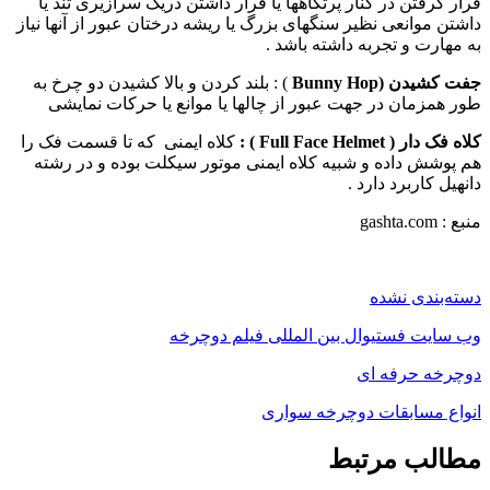
قرار گرفتن در کنار پرتگاهها یا قرار داشتن دریک سرازیری تند یا
داشتن موانعی نظیر سنگهای بزرگ یا ریشه درختان عبور از آنها نیاز
به مهارت و تجربه داشته باشد .
جفت کشیدن (
Bunny Hop
) : بلند کردن و بالا کشیدن دو چرخ به
طور همزمان در جهت عبور از چالها یا موانع یا حرکات نمایشی
کلاه فک دار (
Full Face Helmet
) :
کلاه ایمنی که تا قسمت فک را
هم پوشش داده و شبیه کلاه ایمنی موتور سیکلت بوده و در رشته
دانهیل کاربرد دارد .
منبع : gashta.com
دسته‌بندی نشده
وب سایت فستیوال بین المللی فیلم دوچرخه
دوچرخه حرفه ای
انواع مسابقات دوچرخه سواری
مطالب مرتبط