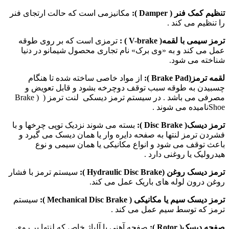
تنظیم کمک فنر (
Damper
):
مکانیزمی است که حالت ارتجای فنر
را تنظیم می کند .
ترمز سیمی با لقمه(
V-brake
) :
ترمزی است که بر روی طوقه
عمل می کند و به «وی برک» نام تجاری محصول شیمانو در دنیا
شناخته می شود.
لقمه ترمز(
Brake Pad
)
:
از مواد خاصی ساخته شده تا هنگام
چسبیدن به طوقه سبب توقف دوچرخه بشود و قابل تعویض و
مصرفی می باشد . در سیستم ترمز دیسکی لنت ترمز ( ( Brake
Shoeنامیده می شوند .
ترمز دیسک(
Disc Brake
):
بسته می شوند نزدیک توپی چرخها و با
فشردن ترمز لنتها به صفحه دایره وار یا همان دیسک می گیرد و
باعث توقف می شود و انواع مکانیکی یا همان سیمی و نوع
هیدرولیک یا روغنی دارد .
ترمز دیسک روغن (
Hydraulic Disc Brake
):
سیستم ترمز با فشار
روغن درون لوله های باریک عمل می کند.
ترمز دیسک سیم یا مکانیکی (
Mechanical Disc Brake
):
سیستم
ترمز که توسط سیم عمل می کند .
صفحه دیسک(
Rotor
):
صفحه آهنی با آلیاژ خاص که لنتها بر روی