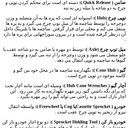
ضامن (
Quick Release
):
دسته ای است براي محكم كردن توپی و
چرخ به دو شاخه يا ميله زين به تنه
توپی چرخ (
Hub
):
استوانه ای است كه پره ها به آن متصلند و وزن
دوچرخه را توسط ساچمه ها از ميل توپ چرخ می گيرد و به پره ها
منتقل می كند و محلی برای قرار گرفتن ساچمه ها یا بلبرینگ داخل
آن درنظر گرفته شده است و در بيرون سوراخهایی برای پره ها دارد
.
ميل توپ چرخ (
Axle
):
توسط دو مهره يا ضامن به دو شاخه عقب يا
جلو متصل می شود و وزن دوچرخه را از تنه می گيرد و توسط
گيوها به ساچمه و توپی انتقال مي دهد .
گيو (
Hub
Cone
):
نگهدارنده ساچمه ها در محل خود بين گيو و
كاسه موجود در توپی چرخ است .
آچار گيو (
Hub Cone Wrenches
):
وسيله ای است مانند آچار تخت
كه برای نگه داشتن گيو، زير مهره نگهدارنده به كار می رود . اين
آچار نازك است و به راحتی می تواند گيو را زير مهره بگيرد .
خودرو (
Cassette Sprocket
یا
Cog
یا
Freewheel
):
واسطه انتقال
نيرو از زنجير به توپي چرخ عقب است .
خودرو باز كن (
Sprocket Holding Tool
):
دو نوع اچار خودرو باز كن
وجوددارد: ‌يكی برای بازكردن لايه های خودرو از استوانه و ديگری