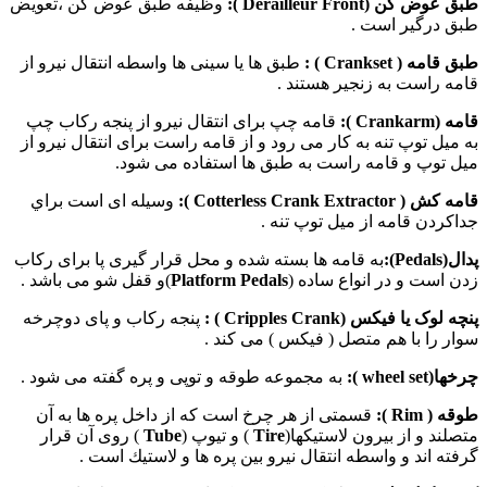
طبق عوض كن (
Front
Derailleur
):
وظيفه طبق عوض كن ،تعويض
طبق درگير است .
طبق قامه (
Crankset
) :
طبق ها یا سینی ها واسطه انتقال نيرو از
قامه راست به زنجير هستند .
قامه (
Crankarm
):
قامه چپ برای انتقال نيرو از پنجه ركاب چپ
به ميل توپ تنه به كار می رود و از قامه راست برای انتقال نيرو از
ميل توپ و قامه راست به طبق ها استفاده می شود.
قامه كش (
Cotterless Crank Extractor
):
وسيله ای است براي
جداكردن قامه از ميل توپ تنه .
پدال(
Pedals
):
به قامه ها بسته شده و محل قرار گیری پا برای رکاب
زدن است و در انواع ساده (
Platform Pedals
)و قفل شو می باشد .
پنچه لوک یا
فيكس
(
Cripples Crank
) :
پنجه ركاب و پای دوچرخه
سوار را با هم متصل ( فيكس ) می كند .
چرخها(
wheel set
):
به مجموعه طوقه و توپی و پره گفته می شود .
طوقه
(
Rim
):
قسمتی از هر چرخ است كه از داخل پره ها به آن
متصلند و از بيرون لاستيكها(
Tire
) و تیوپ (
Tube
) روی آن قرار
گرفته اند و واسطه انتقال نيرو بين پره ها و لاستيك است .