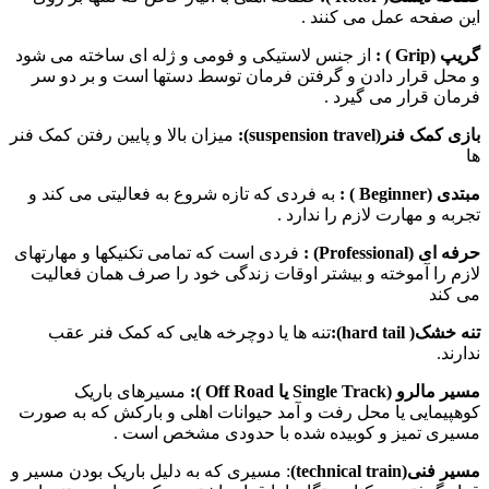
این صفحه عمل می کنند .
گریپ (
Grip
) :
از جنس لاستیکی و فومی و ژله ای ساخته می شود
و محل قرار دادن و گرفتن فرمان توسط دستها است و بر دو سر
فرمان قرار می گیرد .
بازی کمک فنر
(suspension travel)
:
میزان بالا و پایین رفتن کمک فنر
ها
مبتدی (
Beginner
) :
به فردی که تازه شروع به فعالیتی می کند و
تجربه و مهارت لازم را ندارد .
حرفه ای (
Professional
) :
فردی است که تمامی تکنیکها و مهارتهای
لازم را آموخته و بیشتر اوقات زندگی خود را صرف همان فعالیت
می کند
تنه خشک
( hard tail)
:
تنه ها یا دوچرخه هایی که کمک فنر عقب
ندارند.
مسیر مالرو (
Single Track
یا
Off Road
):
مسیرهای باریک
کوهپیمایی یا محل رفت و آمد حیوانات اهلی و بارکش که به صورت
مسیری تمیز و کوبیده شده با حدودی مشخص است .
مسیر فنی
(technical train)
: مسیری که به دلیل باریک بودن مسیر و