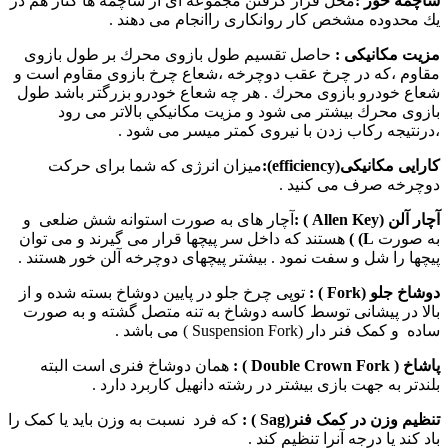
ساچمه خور
:
محل قرار گرفتن مجموعه ای از ساچمه ها كنار هم در
يك محدوده مشخص كار روانكاری راانجام می دهند .
مزيت مكانيكی :
حاصل تقسيم طول بازوی محرك بر طول بازوی
مقاوم ،كه در چرخ عقب دوچرخه ،شعاع چرخ بازوی مقاوم است و
شعاع خودرو بازوی محرك . هر چه شعاع خودرو بزرگتر باشد طول
بازوی محرك بيشتر می شود و مزيت مكانيكي بالاتر می رود
،درنتيجه ركاب زدن با نيروی كمتر ميسر می شود .
کارایی مکانیکی(
efficiency
):
میزان انرژی که شما برای حرکت
دوچرخه صرف می کنید .
آچار آلن (
Allen Key
) :
آچار های به صورت استوانه شش ضلعی و
به صورت
L)
)
هستند که داخل سر پیچها قرار می گیرند و می توان
پیچها را شل و سفت نمود . بیشتر پیچهای دوچرخه آلن خور هستند .
دوشاخ جلو (
Fork
) :
توپی چرخ جلو در پایین دوشاخ بسته شده و از
بالا در پیشانی توسط کاسه دوشاخ به تنه متصل گشته و به صورت
ساده و کمک فنر دار (Suspension Fork ) می باشد .
پاشاخ (
Double Crown Fork
) :
همان دوشاخ فنری است البته
بلندتر به جهت بازی بیشتر در رشته دانهیل کاربرد دارد .
تنظیم وزن در کمک فنر(
Sag
) :
که فرد نسبت به وزن باید یا کمک را
باد کند یا درجه آنرا تنظیم کند .