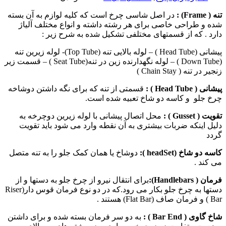
تنه (
Frame
) :
در اصل شاسی چرخ است که کلیه لوازم به آن بسته
شده و طراحی خاصی برای هر رشته داشته و انواع مختلف آلیاژ
دارد . که از قسمتهای مختلفی تشکیل شده به شرح زیر :
پيشانی (Head Tube ) – لوله بالایی تنه (Top Tube)- لوله زیرین تنه
(Down Tube ) – لوله نگهدارنده زین در تنه(Seat Tube ) – قسمت زیر
زنجیر در تنه ( Chain Stay )
پيشانی (
Head Tube
) :
قسمتی از تنه كه برای نگه داشتن دوشاخه
چرخ جلو و کاسه دو شاخ تعبيه شده است.
تقویت (
Gusset
) :
محل اتصال پیشانی با لوله زیرین دوچرخه به
دلیل اینکه ضربات بیشتری به آن نقطه وارد می شود باید تقویت
گردد
کاسه دو شاخ (
headSet
):
دوشاخ یا همان کمک جلو را به تنه متصل
می کند .
فرمان (
Handlebars
):
برای انتقال نيرو از چرخ جلو به دستها و از
دستها به چرخ جلو بكار می رود.که در دو نوع فرمان قوس دار(Riser
Bar ) و فرمان صاف (Flat Bar) هستند .
شاخ گاوی (
Bar End
) :
به دو سر فرمان بسته شده و برای داشتن