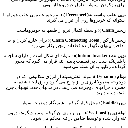
برای بازكردن استوانه حامل خودرو ها از توپی
توپی عقب و استوانه(
Freewheel
)
:
به مجموعه توپی عقب همراه با
استوانه که خودروها روی آن قرار می گیرند
زنجير‌(
Chain
):
واسطه انتقال نيرو از طبقها به خودروهاست .
زنجير باز كن (
Chain Connecting Tools
):
برای خارج كردن و جا
انداختن پينهای نگهدارنده قطعات زنجير بكار می رود .
توپی تنه (
bottom bracket
):
استوانه ای شکل است و دارای ساچمه
یا بلبرینگ است . در قسمت پايينی تنه قرار می گیرد كه محور
گردانده ركابها به آن بسته می شود .
دينام (
Dynamo
):
مولد الكتريسيته از انرژی مكانيكی ،كه در
دوچرخه معمولا انرژی را از چرخ می گيرد و برق ايجاد شده به
مصرف چراغهای دوچرخه می رسد . در مدلهای جدید توپیهای چرخ
نقش دینام دارند.
زين
(
Saddle
):
محل قرار گرفتن نشيمنگاه دوچرخه سوار .
لوله زين (
Seat post
):
زین بر روی آن گرفته و سر دیگرش درون
تنه وارد شده و توسط ضامن در تنه محکم می شود .