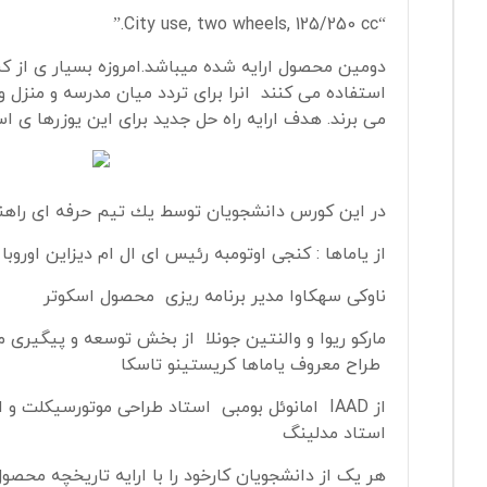
“City use, two wheels, 125/250 cc.”
دومین محصول ارایه شده میباشد.امروزه بسیار ی از کس
استفاده می کنند انرا برای تردد میان مدرسه و منزل و
می برند. هدف ارایه راه حل جدید برای این یوزرها ی 
در اين كورس دانشجويان توسط يك تيم حرفه اى راهنم
از ياماها : كنجی اوتومبه رئيس اى ال ام ديزاين اوروبا
ناوکی سهكاوا مدير برنامه ريزی محصول اسكوتر
ماركو ريوا و والنتين جونلا از بخش توسعه و پیگیری
طراح معروف ياماها كريستينو تاسكا
از IAAD امانوئل بومبی استاد طراحی موتورسيكلت و 
استاد مدلینگ
هر یک از دانشجویان کارخود را با ارایه تاریخچه محصول