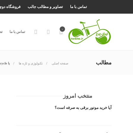
تماس با ما
تصاویر و مطالب جالب
فروشگاه دوچ
۰
تماس با ما
تص
مطالب
صفحه اصلی
تکنولوژی و تازه ها
با SBU-unicycle از راه رفتن خسته نشوید
منتخب امروز
آیا خرید موتور برقی به صرفه است؟