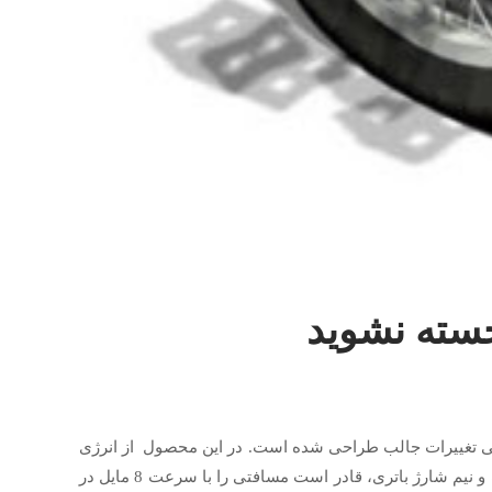
 می کنید SBU-unicycle نام دارد که با اندکی تغییرات جالب طراحی شده است. در این محصول از انرژی
الکتریکی به عنوان منبع نیرو استفاده خواهد شد. این گجت پس از یک ساعت و نیم شارژ باتری، قادر است مسافتی را با سرعت 8 مایل در