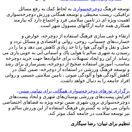
توسعه فرهنگ
دوچرخه‌سواری
به لحاظ كمك به رفع مسائل
ترافیكی، زیست محیطی و توسعه همگانی ورزش دوچرخه‌سواری
اهمیت ویژه ای در تامین سلامتی فرد و اجتماع دارد كه نیازمند
همكاری همه جانبه ارگانهای مسوول شهر است.
ارتقاء و غنی سازی فرهنگ استفاده از دوچرخه، عوارض و
خسارت‌های جسمانی، روحی، روانی و اقتصادی و مسائل تردد و
حمل و نقل و آلودگی هوا را تا حد زیادی كاهش می دهد و ما را در
رسیدن به شهری سالم با هوایی پاك و آسمانی آبی به خوبی یاری می
رساند. از این رو ایجاد تسهیلات برای خانواده‌ها جهت خرید دوچرخه
مناسب، آموزش استفاده صحیح از دوچرخه، بسترسازی برای رشد
و توسعه فرهنگ ورزشی در استفاده از دوچرخه، ضمن كمك در
كاهش آلودگی هوا و آلودگی صوتی ، تامین سلامتی جسمی و روانی
افراد جامعه را به دنبال خواهد داشت.
برگزاری تورهای دوچرخه‌سواری همگانی برای تمامی سنین
،
افزایش پیست‌های ورزشی بوستان‌های شهری و ایجاد پیست‌های
دوچرخه‌سواری برون شهری ضمن توجه ویژه به فضاهای اختصاصی
بانوان می تواند به گسترش فرهنگ استفاده از این ورزش سالم و
نیز توسعه سلامت در جامعه كمك موثر كند.
تنظیم برای تبیان: رضا سیگاری