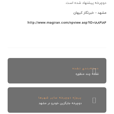
دوچرخه پيشنهاد شده است.
مشهد – خبرنگار كيهان
http://www.magiran.com/npview.asp?ID=1884184
دسته‌بندی نشده
نقشه چند منظوره
پروژه دوچرخه سایر شهرها
دوچرخه جايگزين خودرو در مشهد