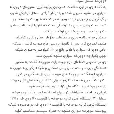
دوچرخه منتقل شود.
به گفته وي در اين مطالعات همچنين پرترددترين مسيرهاي دوچرخه
سواري در مشهد تعيين شده و با درنظر گرفتن مسائل ترافيكي شهر،
چگونگي توزيع جريان تردد دوچرخه در شبكه شهر مشهد مشخص
شده است و اين طراحي به گونه اي است كه تقريبا از هر ناحيه شهر
مشهد يك مسير دوچرخه مي تواند عبور كند.
مسئول حوزه برنامه ريزي و مطالعات سازمان حمل ونقل و ترافيك
مشهد تصريح كرد: پس از تلفيق بررسي هاي صورت گرفته، شبكه
جامع دوچرخه سواري با طولي بالغ بر ۱۲۰ كيلومتر به عنوان شبكه
نهايي يكپارچه دوچرخه سواري مشهد تعيين شد.
وي در خصوص فضاهاي لازم جهت پارك دوچرخه گفت: به منظور
هماهنگي بين سيستم حمل ونقل همگاني و شبكه يكپارچه دوچرخه
سواري، ايستگاه ها و پايانه هاي مهم حمل ونقل همگاني در شهر
مشهد شناسايي شده اند تا زمينه براي شناسايي فضاهاي لازم جهت
پارك دوچرخه و ايستگاه هاي كرايه دوچرخه فراهم شود.
ضيايي در ادامه خاطرنشان كرد: براي استفاده ايمن و آسان دوچرخه
سواران ۱۳ ايستگاه اصلي كرايه دوچرخه با ظرفيت ۴۰ دوچرخه و ۲۴
ايستگاه فرعي كرايه دوچرخه با ظرفيت ۲۰ دوچرخه در محدوده شبكه
پيوسته دوچرخه سواران مشهد به همراه سيستم متناسب كرايه