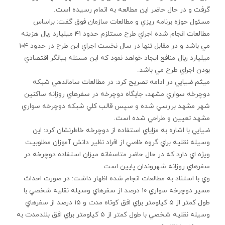
گرفت و در حال حاضر اين مطالعه به اتمام رسيده است.
مسئول حوزه برنامه ريزي و مطالعات سازمان فوق گفت: براساس
مطالعات انجام شده اجراي طرح مستلزم حدود ۴۱ ميليارد ريال هزينه
مي باشد و در مقابل تنها در سال نخست اجراي اين طرح در حدود ۱۰۴
ميليارد ريال منافع ايجاد خواهد نمود كه اين مسئله بيانگر اقتصادي
بودن اجراي طرح مي باشد.
ميثم ضيايي در ادامه تصريح كرد: در مطالعات ساماندهي شبكه
دوچرخه سواري مشهد، جايگاه دوچرخه در سفرهاي روزانه ساكنين
شهر مشهد بررسي شده و سپس قالب كلي شبكه دوچرخه سواري
مشهد تعيين و طراحي شده است.
ضيايي با اشاره به مزاياي استفاده از دوچرخه خاطرنشان كرد: اين
وسيله نقليه براي گروه خاصي از افراد نظير دانش آموزان مطلوبيت
ويژه اي دارد كه در حال حاضر متاسفانه ميزان استفاده دوچرخه در
سفرهاي روزانه شهروندان پايين است.
وي با استناد به مطالعات انجام شده اظهار داشت: در صورت احداث
مسير دوچرخه سواري ۱۰ درصد از سفرهاي وسيله نقليه شخصي با
طول كمتر از ۵ كيلومتر براي افق كوتاه مدت و ۱۵ درصد از سفرهاي
وسيله نقليه شخصي با طول كمتر از ۵ كيلومتر براي افق بلندمدت به