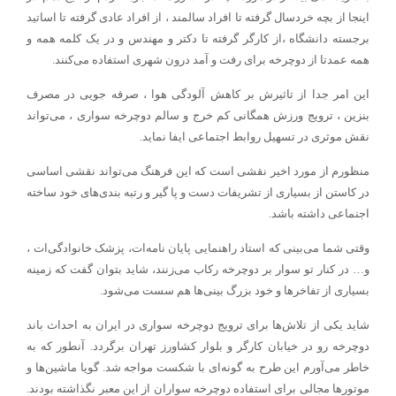
اینجا از بچه خردسال گرفته تا افراد سالمند ، از افراد عادی گرفته تا اساتید
برجسته دانشگاه ،از کارگر گرفته تا دکتر و مهندس و در یک کلمه همه و
همه عمدتا از دوچرخه برای رفت و آمد درون شهری استفاده می‌کنند.
این امر جدا از تاثیرش بر کاهش آلودگی هوا ، صرفه جویی در مصرف
بنزین ، ترویج ورزش همگانی کم خرج و سالم دوچرخه سواری ، می‌تواند
نقش موثری در تسهیل روابط اجتماعی ایفا نماید.
منظورم از مورد اخیر نقشی است که این فرهنگ می‌تواند نقشی اساسی
در کاستن از بسیاری از تشریفات دست و پا گیر و رتبه بندی‌های خود ساخته
اجنماعی داشته باشد.
وقتی شما می‌بینی که استاد راهنمایی پایان نامه‌ات، پزشک خانوادگی‌ات ،
و… در کنار تو سوار بر دوچرخه رکاب می‌زنند، شاید بتوان گفت که زمینه
بسیاری از تفاخرها و خود بزرگ بینی‌ها هم سست می‌شود.
شاید یکی از تلاش‌ها برای ترویج دوچرخه سواری در ایران به احداث باند
دوچرخه رو در خیابان کارگر و بلوار کشاورز تهران برگردد. آنطور که به
خاطر می‌آورم این طرح به گونه‌ای با شکست مواجه شد. گویا ماشین‌ها و
موتورها مجالی برای استفاده دوچرخه سواران از این معبر نگذاشته بودند.