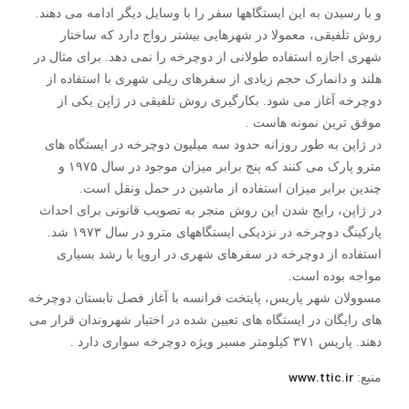
و با رسیدن به این ایستگاهها سفر را با وسایل دیگر ادامه می دهند.
روش تلفیقی، معمولا در شهرهایی بیشتر رواج دارد که ساختار
شهری اجازه استفاده طولانی از دوچرخه را نمی دهد. برای مثال در
هلند و دانمارک حجم زیادی از سفرهای ریلی شهری با استفاده از
دوچرخه آغاز می شود. بکارگیری روش تلفیقی در ژاپن یکی از
موفق ترین نمونه هاست .
در ژاپن به طور روزانه حدود سه میلیون دوچرخه در ایستگاه های
مترو پارک می کنند که پنج برابر میزان موجود در سال ۱۹۷۵ و
چندین برابر میزان استفاده از ماشین در حمل ونقل است.
در ژاپن، رایج شدن این روش منجر به تصویب قانونی برای احداث
پارکینگ دوچرخه در نزدیکی ایستگاههای مترو در سال ۱۹۷۳ شد.
استفاده از دوچرخه در سفرهای شهری در اروپا با رشد بسیاری
مواجه بوده است.
مسوولان شهر پاریس، پایتخت فرانسه با آغاز فصل تابستان دوچرخه
های رایگان در ایستگاه های تعیین شده در اختیار شهروندان قرار می
دهند. پاریس ۳۷۱ کیلومتر مسیر ویژه دوچرخه سواری دارد .
www.ttic.ir
منبع: