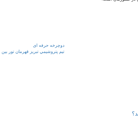
دوچرخه حرفه ای
تيم پتروشيمي تبريز قهرمان تور بين
د؟