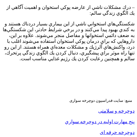
– درك مشكلات ناشي از عارضه پوكي استخوان و اهميت آگاهي از
يك الگوي زندگي سالم:
شكستگي‌هاي استخواني ناشي از اين بيماري بسيار دردناك هستند و
به كندي بهبود پيدا مي‌كنند و در برخي شرايط حادتر، اين شكستگي‌ها
به ضعف دائمي استخوانها و مفاصل منجر مي‌شوند. علاوه بر اين،
داروهايي كه براي درمان پوكي استخوان استفاده مي‌شوند اغلب با
درد، واكنش‌هاي آلرژيك و مشكلات معده‌اي همراه هستند. از اين رو
تنها راه موثر براي پيشگيري، دنبال كردن يك الگوي زندگي پرتحرك،
سالم و همچنين رعايت كردن يك رژيم غذايي مناسب است.
منبع: سایت فدراسیون دوچرخه سواری
دوچرخه و سلامتی
پنج مهارت اوليه در دوچرخه سواري
دوچرخه حرفه ای