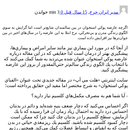
مدیر ایران چرخ
,
15 سال قبل
0
3 min
خواندن
اگرچه عارضه پوكي استخوان در بين سالمندان شايع‌تر است اما گرايش به سوي
الگوي زندگي مدرن و بي‌تحركي، نرخ ابتلا به اين عارضه را در سال‌هاي اخير در بين
جوان‌ترها نيز افزايش داده است.
از آنجا كه در مورد اين بيماري‌ نيز مانند ساير امراض و بيماري‌ها،
پيشگيري بهتر از درمان است لذا حقايقي كه در اين مقاله درباره
عارضه پوكي استخوان عنوان شده بي‌ترديد به شما كمك مي‌كنند كه
با انتخاب يك الگوي زندگي سالم‌تر حتي‌المقدور از بروز اين عارضه
پيشگيري كنيد.
سايت اينترنتي «هلت مي آپ» در مقاله جديدي تحت عنوان «الفباي
پوكي استخوان» به شرح مختصر اما مفيد اين حقايق پرداخته است؛
-‌ آيا شما هم به مصرف مكمل‌هاي كلسيم نياز داريد؟
اگر احساس مي‌كنيد كه دچار ضعف بنيه شده‌ايد و دائم در بدنتان
احساس درد داريد به احتمال زياد زمان آن فرا رسيده كه با يك
آزمايش، سطح كلسيم را در بدنتان چك كنيد چرا كه ممكن است
دچار كمبود كلسيم شده باشيد. كلسيم يك ريزمغذي حياتي در بدن
است كه به انقباض و انبساط عضلات كمك مي‌كند. همچنين رژيم