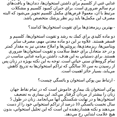
غذايي غني از كلسيم براي داشتن استخوان‌ها، دندان‌ها و بافت‌هاي
نرم سالم ضروري است. براي جبران كمبود كلسيم و مشكلات
مرتبط با آن، معمولا قرص‌هاي مكمل كلسيم تجويز مي‌شود كه البته
مصرف اين مكمل‌ها بايد زير نظر پزشك متخصص باشد.
-‌ بهترين ريزمغذي‌ها براي تقويت استخوان‌ها كدامند؟
دو ماده كليدي براي كمك به رشد و تقويت استخوان‌ها، كلسيم و
فسفر هستند. علاوه بر اين دو ماده معدني مهم، مصرف ساير
ويتامين‌ها، ريزمغذي‌ها، پروتئين‌ها و املاح معدني نيز به مقدار كمتر
و در حد متعادل براي حفظ سلامت و تقويت استخوان‌ها ضروري
هستند. براي دستيابي به اين هدف، داشتن برنامه غذايي مناسب در
تمام گروه‌هاي سني حياتي است. توجه به اين نكته بويژه در زنان پس
از رسيدن به سن 30 سالگي كه تراكم استخوان‌ها به تدريج كاهش
مي‌يابد، بسيار حائز اهميت است.
-‌ ارتباط بين پوكي استخوان و يائسگي چيست؟
پوكي استخوان يك بيماري خاموش است كه در تمام نقاط جهان
زنان را بيشتر از مردان گرفتار مي‌كند. اين بيماري به تضعيف
استخوان‌ها و در نهايت شكستگي آنها مي‌انجامد. زنان در طول 5
سال نخست يائسگي 10 درصد از تراكم استخواني خود را از دست
مي‌دهند و نكته هشداردهنده اين است كه اين تحليل استخواني، بدون
هيچ علامت ابتدايي رخ مي‌دهد.