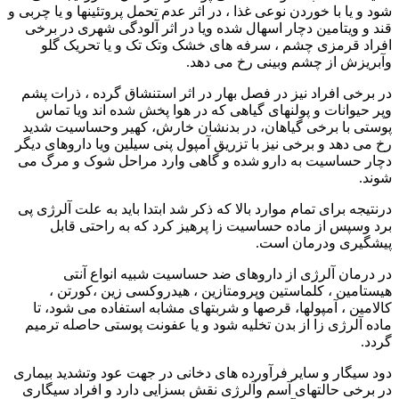
شود و یا با خوردن نوعی غذا ، در اثر عدم تحمل پروتئینها و یا چربی و
قند و ویتامین دچار اسهال شده ویا در اثر آلودگی شهری در برخی
افراد قرمزی چشم ، سرفه های خشک وتک تک و یا تحریک گلو
وآبریزش از چشم وبینی رخ می دهد.
در برخی افراد نیز در فصل بهار در اثر استنشاق گرده ، ذرات پشم
وپر حیوانات و پولنهای گیاهی که در هوا پخش شده اند ویا تماس
پوستی با برخی گیاهان، در بدنشان خارش، کهیر وحساسیت شدید
رخ می دهد و برخی نیز با تزریق آمپول پنی سیلین ویا داروهای دیگر
دچار حساسیت به دارو شده و گاهی وارد مراحل شوک و مرگ می
شوند.
درنتیجه برای تمام موارد بالا که ذکر شد ابتدا باید به علت آلرژی پی
برد وسپس از ماده حساسیت زا پرهیز کرد که به راحتی قابل
پیشگیری ودرمان است.
در درمان آلرژی از داروهای ضد حساسیت شبیه انواع آنتی
هیستامین ، کلماستین وپرومتازین ، هیدروکسی زین ،کورتن ،
کالامین ، آمپولها، قرصها و شربتهای مشابه استفاده می شود، تا
ماده آلرژی زا از بدن تخلیه شود و یا عفونت پوستی حاصله ترمیم
گردد.
دود سیگار و سایر فرآورده های دخانی در جهت عود وتشدید بیماری
در برخی حالتهای آسم وآلرژی نقش بسزایی دارد و افراد سیگاری