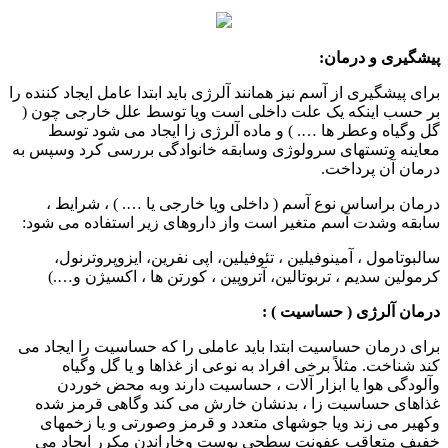
پیشگیری و درمان:
برای پیشگیری از آسم نیز همانند آلرژی باید ابتدا عامل ایجاد کننده را
بر حسب اینکه یک علت داخلی است ویا توسط علل خارجی چون (
گل وگیاه وعطر ها …. ) و ماده آلرژی زا ایجاد می شود توسط
معاینه وتستهای سرولوژی وسابقه خانوادگی بررسی کرد وسپس به
درمان آن پرداخت.
درمان براساس نوع آسم ( داخلی ویا خارجی یا …. ) ، شرایط ،
سابقه وشدت آسم متغیر است واز داروهای زیر استفاده می شود:
سالبوتامول ، آمینوفیلین ، تئوفیلین، اپی نفرین، ایزوپروترنول،
کرمولین سدیم ، تربوتالین، آتروپین ، کورتن ها ، اکسیژن و….)
درمان آلرژی ( حساسیت ) :
برای درمان حساسیت ابتدا باید عاملی را که حساسیت را ایجاد می
کند شناخت. مثلاً برخی افراد به نوعی از غذاها و یا گل وگیاه
وآلودگی هوا یا ابزار آلات ، حساسیت دارند وبه محض خوردن
غذاهای حساسیت زا ، بدنشان خارش می کند وگاهی قرمز شده
وکهیر می زند ویا جوشهای متعدد و قرمز وصورتی و یا زخمهای
خفیف متعاقب عفونت سطحی پوست وخاراندن مکرر ایجاد می