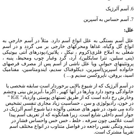
6. آسم آلرژیک
7. آسم حساس به آسپرین
علل:
علل آسم بستگی به علل انواع آسم دارد. مثلاً در آسم خارجی به
انواع گل وگیاه، غذاها ومحرکهای خارجی بر می گردد و در آسم
شغلی به املاح فلزی(کروم ، نیکل ، پلاتین)،پودرهای آنتی بیوتیکی
(پنی سیلین، تترا سایکلین)، آرد، گرد وغبار چوب ومحیط، پنبه ،
پروتئینهای حیوانی ویا علل ناشی از آسم پس از مصرف قرصهای
خانواده آسپرین(آسپرین، دیکلوفناک سدیم، ایندومتاسین، مفنامیک
اسید، بروفن، ناپروکسن سدیم و… )
در آسم آلرژیک که از شیوع بالایی برخوردار است سابقه شخصی یا
خانوادگی وجود دارد وبارها در آنها کهیر ، اگزما ،آبریزش بینی وچشم
وخارش رخ داده است که از طریق تستهای پوستی وازدیاد” IGE ”
در خون، رادیولوژی و سن ، حساسیت زیاد مجاری تنفسی تشخیص
داده می شود، در شهر های صنعتی وآلوده دنیا شیوع آسم آلرژیک در
جوار آسم داخلی شایع است. زیرا همانگونه که از تعریف آسم پیدا
است علائمی چون سرفه ، خلط ، خس خس واحساس فشار در
سینه وتنگی نفس راجعه در فواصل متناوب در انواع مختلف آسم
تقریباً مشترک است.