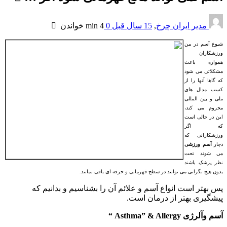
مدیر ایران چرخ
,
15 سال قبل
0
4 min
خواندن
شیوع آسم در بین
ورزشکاران
همواره باعث
مشکلاتی می شود
که گاها آنها را از
کسب مدال های
ملی و بین المللی
محروم می کند،
این در حالی است
که اگر
ورزشکارانی که
دچار
آسم ورزشی
می شوند تحت
نظر پزشک باشند
بدون هیچ نگرانی می توانند در سطح قهرمانی و حرفه ای باقی بمانند.
پس بهتر است انواع آسم و علائم آن را بشناسیم و بدانیم که
پیشگیری بهتر از درمان است.
آسم وآلرژی Asthma” & Allergy “