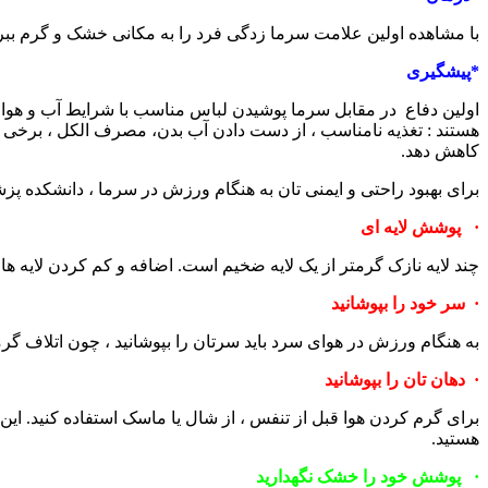
با مشاهده اولین علامت سرما زدگی فرد را به مکانی خشک و گرم ببرید ی
*پیشگیری
اولین دفاع در مقابل سرما پوشیدن لباس مناسب با شرایط آب و هوا اس
هستند : تغذیه نامناسب ، از دست دادن آب بدن، مصرف الکل ، برخی دا
کاهش دهد.
برای بهبود راحتی و ایمنی تان به هنگام ورزش در سرما ، دانشکده پز
· پوشش لایه ای
چند لایه نازک گرمتر از یک لایه ضخیم است. اضافه و کم کردن لایه ه
· سر خود را بپوشانید
به هنگام ورزش در هوای سرد باید سرتان را بپوشانید ، چون اتلاف گرما از سر و گردن می تواند به
· دهان تان را بپوشانید
برای گرم کردن هوا قبل از تنفس ، از شال یا ماسک استفاده کنید. این 
هستید.
· پوشش خود را خشک نگهدارید