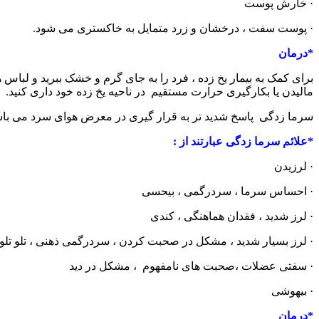
· خارش پوست
· پوست سفت ، درخشان و زرد متمایل به خاکستری می شود.
*درمان
برای کمک به بیمار یخ زده ، فرد را به جای گرم و خشک ببرید و لباس ها
مالیدن یا بکارگیری حرارت مستقیم در ناحیه یخ زده خود داری کنید.
سرما زدگی پاسخ شدید تر به قرار گیری در معرض هوای سرد می ب
*علائم سرما زدگی عبارتند از :
· لرزیدن
· احساس سرما ، سردرگمی ، بیحسی
· لرز شدید ، فقدان هماهنگی ، کندی
· لرز بسیار شدید ، مشکل در صحبت کردن ، سردرگمی ذهنی ، تلو تل
· سفتی عضلات ،صحبت های نامفهوم ، مشکل در دید
· بیهوشی
*درمان