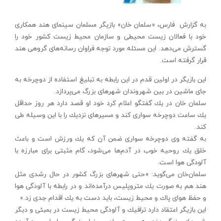
به گزارش فارس، «سلمان خان» بازیگر مسلمان سینمای هند همكاری
خود با فعالان زیست محیطی و سازمان محیط زیست كشور خود را
گسترش می‌دهد. این مسئله مورد توجه فراوان رسانه‌های گروهی هند
قرار گرفته است.
این بازیگر در اولین قدم در این رابطه به تبلیغ استفاده از دوچرخه به
جای ماشین در بین شهروندان شهرهای بزرگ می‌پردازد.
سلمان خان در یك گفتگو اعلام كرد خود او قصد دارد هر روز حداقل
یك ساعت دوچرخه سواری كند و مسیرهای نزدیك را با این وسیله طی
كند.
به گفته وی دوچرخه سواری ضمن آن كه یك ورزش است و باعث
خلق یك روحیه خوب در آدم‌ها می‌شود، گام مثبتی برای مبارزه با
آلودگی هوا است.
سلمان‌خان می‌گوید: «حتی شهرهای بزرگ كشور در حال رشدی مثل
هند هم به صورت یك متروپلیس درآمده‌اند و در رابطه با آلودگی هوا
و حفظ هوای پاك و محیط زیست، باید دست به یك اقدام جدی زد.»
این بازیگر اعتقاد دارد ترافیك و آلودگی محیط زیست در بمبئی و دیگر