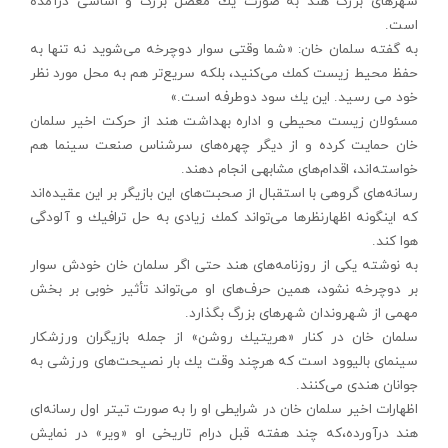
شهرهای بزرگ هند به صورت یك معضل بزرگ و اساسی درآمده
است.
به گفته سلمان خان: «شما وقتی سوار دوچرخه می‌شوید نه تنها به
حفظ محیط زیست كمك می‌كنید، بلكه سریع‌تر هم به محل مورد نظر
خود می رسید. این یك سود دوطرفه است.»
مسئولان زیست محیطی و اداره بهداشت هند از حركت اخیر سلمان
خان حمایت كرده و از دیگر چهره‌های سرشناس صنعت سینما هم
خواسته‌اند، اقدام‌های مشابهی انجام دهند.
رسانه‌های گروهی با استقبال از صحبت‌های این بازیگر بر این عقیده‌اند
كه اینگونه اظهارنظرها می‌تواند كمك زیادی به حل ترافیك و آلودگی
هوا كند.
به نوشته یكی از روزنامه‌های هند حتی اگر سلمان خان خودش سوار
بر دوچرخه نشود، همین حرف‌های او می‌تواند تأثیر خوبی بر بخش
مهمی از شهروندان شهرهای بزرگ بگذارد.
سلمان خان در كنار «هریتیك روشن» از جمله بازیگران ورزشكار
سینمای بالیوود است كه هرچند وقت یك بار نصیحت‌های ورزشی به
جوانان هندی می‌كنند.
اظهارات اخیر سلمان خان در شرایطی او را به صورت تیتر اول رسانه‌ای
هند درآورده،كه چند هفته قبل درام تاریخی او «ویر» در نمایش