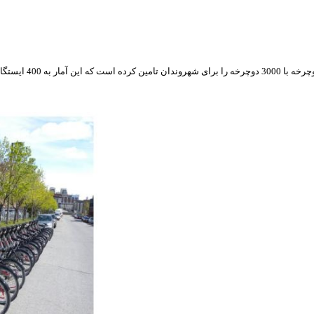
دوچرخه را برای شهروندان تامین کرده است که این آمار به 400 ایستگاه و 5000 دوچرخه در تابستان 2011 میرسد .