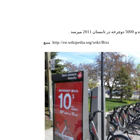
http://en.wikipedia.org/wiki/Bixi
: منبع