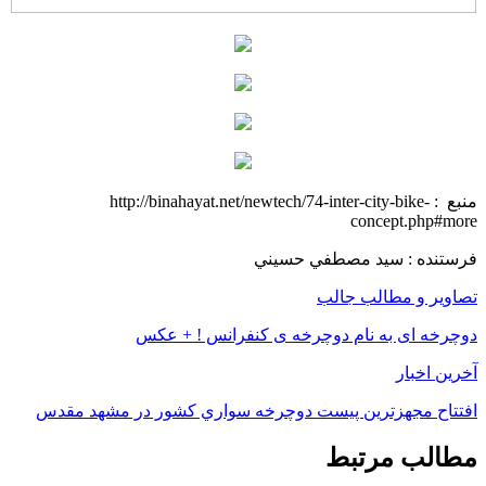
منبع : http://binahayat.net/newtech/74-inter-city-bike-
concept.php#more
فرستنده : سيد مصطفي حسيني
تصاویر و مطالب جالب
دوچرخه ای به نام دوچرخه ی کنفرانس ! + عکس
آخرین اخبار
افتتاح مجهزترين پيست دوچرخه سواري كشور در مشهد مقدس
مطالب مرتبط