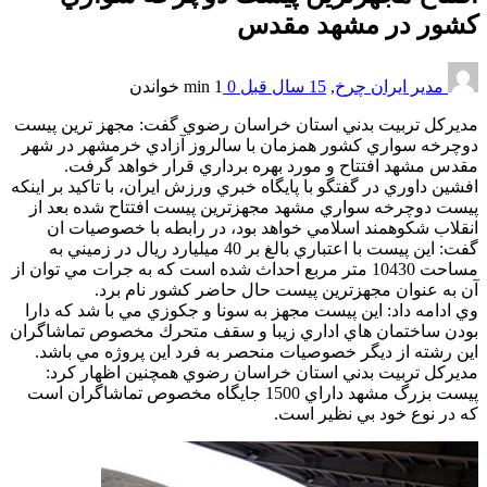
كشور در مشهد مقدس
مدیر ایران چرخ
,
15 سال قبل
0
1 min
خواندن
مديركل تربيت بدني استان خراسان رضوي گفت: مجهز ترين پيست
دوچرخه سواري كشور همزمان با سالروز آزادي خرمشهر در شهر
مقدس مشهد افتتاح و مورد بهره برداري قرار خواهد گرفت.
افشين داوري در گفتگو با پايگاه خبري ورزش ايران، با تاكيد بر اينكه
پيست دوچرخه سواري مشهد مجهزترين پيست افتتاح شده بعد از
انقلاب شكوهمند اسلامي خواهد بود، در رابطه با خصوصيات ان
گفت: اين پيست با اعتباري بالغ بر 40 ميليارد ريال در زميني به
مساحت 10430 متر مربع احداث شده است كه به جرات مي توان از
آن به عنوان مجهزترين پيست حال حاضر كشور نام برد.
وي ادامه داد: اين پيست مجهز به سونا و جكوزي مي با شد كه دارا
بودن ساختمان هاي اداري زيبا و سقف متحرك مخصوص تماشاگران
اين رشته از ديگر خصوصيات منحصر به فرد اين پروژه مي باشد.
مديركل تربيت بدني استان خراسان رضوي همچنين اظهار كرد:
پيست بزرگ مشهد داراي 1500 جايگاه مخصوص تماشاگران است
كه در نوع خود بي نظير است.