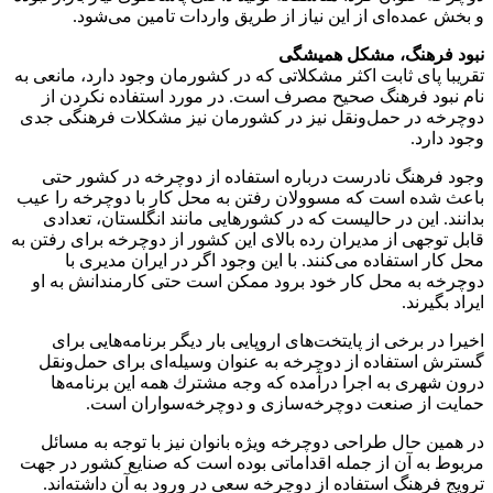
و بخش عمده‌ای از این نیاز از طریق واردات تامین می‌شود.
نبود فرهنگ، مشكل همیشگی
تقریبا پای ثابت اكثر مشكلاتی كه در كشورمان وجود دارد، مانعی به
نام نبود فرهنگ صحیح مصرف است. در مورد استفاده نكردن از
دوچرخه در حمل‌ونقل نیز در كشورمان نیز مشكلات فرهنگی جدی
وجود دارد.
وجود فرهنگ نادرست درباره استفاده از دوچرخه در كشور حتی
باعث شده است كه مسوولان رفتن به محل كار با دوچرخه را عیب
بدانند. این در حالیست كه در كشورهایی مانند انگلستان، تعدادی
قابل توجهی از مدیران رده بالای این كشور از دوچرخه برای رفتن به
محل كار استفاده می‌كنند. با این وجود اگر در ایران مدیری با
دوچرخه به محل كار خود برود ممكن است حتی كارمندانش به او
ایراد بگیرند.
اخیرا در برخی از پایتخت‌های اروپایی بار دیگر برنامه‌هایی برای
گسترش استفاده از دوچرخه به عنوان وسیله‌ای برای حمل‌ونقل
درون شهری به اجرا درآمده كه وجه مشترك همه این برنامه‌ها
حمایت از صنعت دوچرخه‌سازی و دوچرخه‌سواران است.
در همین حال طراحی دوچرخه ویژه بانوان نیز با توجه به مسائل
مربوط به آن از جمله اقداماتی بوده است كه صنایع كشور در جهت
ترویج فرهنگ استفاده از دوچرخه سعی در ورود به آن داشته‌اند.