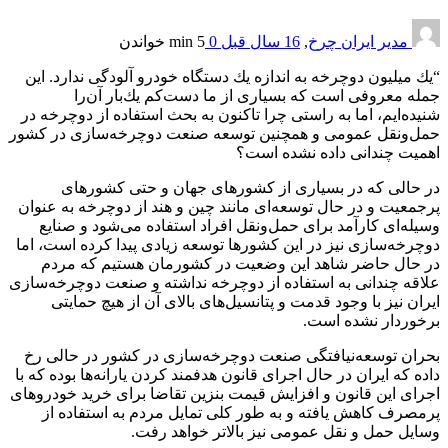
مدیر ایران چرخ
,
16 سال قبل
0
5 min
خواندن
“یك میلیون دوچرخه به اندازه یك دستگاه خودرو آلودگی ندارد. این
جمله معروفی است كه بسیاری از ما دست‌كم یك‌بار آن‌را
شنیده‌ایم، اما به راستی چرا تاكنون به بحث استفاده از دوچرخه در
حمل‌ونقل عمومی و همچنین توسعه صنعت دوچرخه‌سازی در كشور
اهمیت چندانی داده نشده است؟
در حالی كه در بسیاری از كشورهای جهان و حتی كشورهای
پرجمعیت و در حال توسعه‌ای مانند چین و هند از دوچرخه به عنوان
وسیله‌ای كارآمد برای حمل‌ونقل افراد استفاده می‌شود و صنایع
دوچرخه‌سازی نیز در این كشورها توسعه زیادی پیدا كرده است، اما
در حال حاضر شاهد این وضعیت در كشورمان هستیم كه مردم
علاقه چندانی به استفاده از دوچرخه نداشته و صنعت دوچرخه‌سازی
ایران نیز با وجود قدمت و پتانسیل‌های بالای آن از هیچ حمایتی
برخوردار نشده است.
بحران توسعه‌نیافتگی صنعت دوچرخه‌سازی در كشور در حالی رخ
داده كه ایران در حال اجرای قانون هدفمند كردن یارانه‌ها بوده كه با
اجرای این قانون و افزایش قیمت بنزین تقاضا برای خرید خودروهای
پرمصرف كاهش یافته و به طور كلی تمایل مردم به استفاده از
وسایل حمل و نقل عمومی نیز بالاتر خواهد رفت.