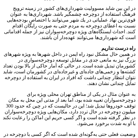
در این بین شاید مسوولیت شهر‌داری‌های كشور در زمینه ترویج
فرهنگ استفاده از دوچرخه چشمگیر باشد. شهرداری‌ها به عنوان
قوی‌ترین نهاد عملیاتی در یك شهر می‌توانند با اختصاص بودجه‌هایی
نسبت به اعطای دوچرخه به مردم حتی به صورت رایگان اقدام
كنند. احداث ایستگاه‌های ویژه دوچرخه‌سواران نیز از جمله اقداماتی
است كه شهرداری‌ها می‌توانند عهده‌دار آن باشند.
راه درست نداریم
در همین حال مشكل نبود راه ایمن در داخل شهرها به ویژه شهرهای
بزرگ نیز به مانعی جدی در مقابل توسعه دوچرخه‌سواری در
كشورمان تبدیل شده است. در حالی كه آمار حاكی از بالا بودن تعداد
كشته‌ها و زخمی‌های جاده‌ای و غیرجاده‌ای در كشورمان است، شاید
نتوان انتظار چندانی داشت كه افراد در ایران به استفاده از دوچرخه‌
تمایل چندانی نشان دهند.
به عنوان مثال در یكی از مناطق تهران محلی ویژه برای
دوچرخه‌سواران تعبیه شده بود، اما بعد از مدتی این محل به مكان
توقف خودروها تبدیل شد؛ این در حالیست كه در چین كه حدود 300
میلیون دوچرخه در حال تردد دارد، مكان‌هایی ویژه دوچرخه‌سواران
در نظر گرفته شده است و اگر كسی حریم این اماكن را رعایت نكند
با او به شدت برخورد می‌شود.
وضعیت فعلی حتی به‌گونه‌ای شده است كه اگر كسی با دوچرخه در