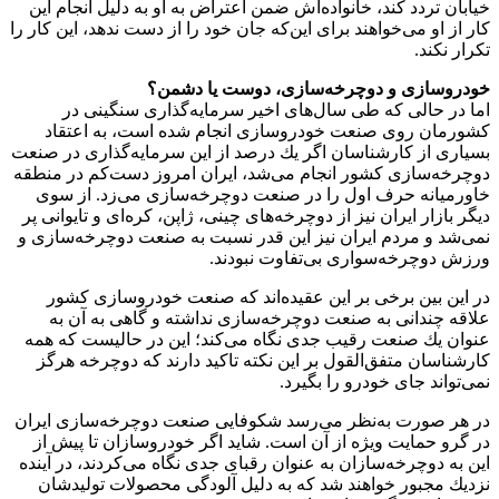
خیابان تردد كند، خانواده‌اش ضمن اعتراض به او به دلیل انجام این
كار از او می‌خواهند برای این‌كه جان خود را از دست ندهد، این كار را
تكرار نكند.
خودروسازی و دوچرخه‌سازی، دوست یا دشمن؟
اما در حالی كه طی سال‌های اخیر سرمایه‌گذاری سنگینی در
كشورمان روی صنعت خودروسازی انجام شده است، به اعتقاد
بسیاری از كارشناسان اگر یك درصد از این سرمایه‌گذاری در صنعت
دوچرخه‌سازی كشور انجام می‌شد، ایران امروز دست‌كم در منطقه
خاورمیانه حرف اول را در صنعت دوچرخه‌سازی می‌زد. از سوی
دیگر بازار ایران نیز از دوچرخه‌های چینی، ژاپن، كره‌ای و تایوانی پر
نمی‌شد و مردم ایران نیز این قدر نسبت به صنعت دوچرخه‌سازی و
ورزش دوچرخه‌سواری بی‌تفاوت نبودند.
در این بین برخی بر این عقیده‌اند كه صنعت خودروسازی كشور
علاقه چندانی به صنعت دوچرخه‌سازی نداشته و گاهی به آن به
عنوان یك صنعت رقیب جدی نگاه می‌كند؛ این در حالیست كه همه
كارشناسان متفق‌القول بر این نكته تاكید دارند كه دوچرخه هرگز
نمی‌تواند جای خودرو را بگیرد.
در هر صورت به‌نظر می‌رسد شكوفایی صنعت دوچرخه‌سازی ایران
در گرو حمایت ویژه از آن است. شاید اگر خودروسازان تا پیش از
این به دوچرخه‌سازان به عنوان رقبای جدی نگاه می‌كردند، در آینده
نزدیك مجبور خواهند شد كه به دلیل آلودگی محصولات تولیدشان