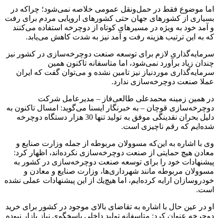
اما موضوع فقط در حمل‌ونقل عمومی خلاصه نمی‌شود؛ چراكه در
بسیاری از كشورهای جهان حتی كشورهای اروپایی مردم برای رفت
و آمد خود به ویژه در مسیرهای كوتاه از دوچرخه استفاده می‌كنند
كه به این ترتیب هزینه‌ رفت و آمد نیز به شدت كاهش می‌یابد.
سرمایه‌گذاری لازم برای توسعه صنعت دوچرخه‌سازی در كشور نیز
چندان زیاد برآورد نمی‌شود، اما متاسفانه تاكنون همین
سرمایه‌گذاری موردنیاز نیز تامین نشده و می‌توان گفت كه ایران
عملا صنعت دوچرخه‌سازی ندارد.
در همین زمینه محمدعلی طالعی‌فاز – مدیرعامل شركت
دوچرخه‌سازی قوچان – به خبرنگار ایسنا می‌گوید: امسال تاكنون به
دلیل بحران نقدینگی موفق به تولید تنها 30 هزار دستگاه دوچرخه‌
شده‌ایم كه رقم ناچیزی است.
وی با اشاره به این‌كه مسوولان مربوطه از جمله وزارت صنایع و
معادن هیچ حمایتی از صنعت دوچرخه‌سازی نكرده‌اند، اظهار كرد:‌
پیشنهادات خود را برای توسعه صنعت دوچرخه‌سازی در كشور به
مسوولان مربوطه مانند شهرداری‌ها، وزارت صنایع و معادن و
خودروسازان ارایه كرده‌ایم، اما هیچ‌یك از این پیشنهادات عملی نشده
است.
او در عین حال با اشاره به تقاضای بالای موجود در كشور برای خرید
دوچرخه عنوان كرد:‌ متاسفانه تولید داخلی پاسخگوی نیاز بازار نبوده