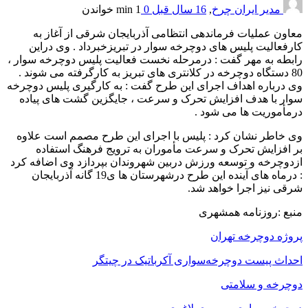
مدیر ایران چرخ
,
16 سال قبل
0
1 min
خواندن
معاون عملیات فرماندهی انتظامی آذربایجان شرقی از آغاز به
کارفعالیت پلیس های دوچرخه سوار در تبریزخبرداد . وی دراین
رابطه به مهر گفت : درمرحله نخست فعالیت پلیس دوچرخه سوار ،
80 دستگاه دوچرخه در کلانتری های تبریز به کارگرفته می شوند .
وی درباره اهداف اجرای این طرح گفت : به کارگیری پلیس دوچرخه
سوار با هدف افزایش تحرک و سرعت ، جایگزین گشت های پیاده
درمأموریت ها می شود .
وی خاطر نشان کرد : پلیس با اجرای این طرح مصمم است علاوه
بر افزایش تحرک و سرعت مأموران به ترویج فرهنگ استفاده
ازدوچرخه و توسعه ورزش دربین شهروندان بپردازد وی اضافه کرد
: درماه های آینده این طرح درشهرستان ها ی19 گانه آذربایجان
شرقی نیز اجرا خواهد شد.
منبع :روزنامه همشهری
پروژه دوچرخه تهران
احداث پیست دوچرخه‌سواری آکرباتیک در چیتگر
دوچرخه و سلامتی