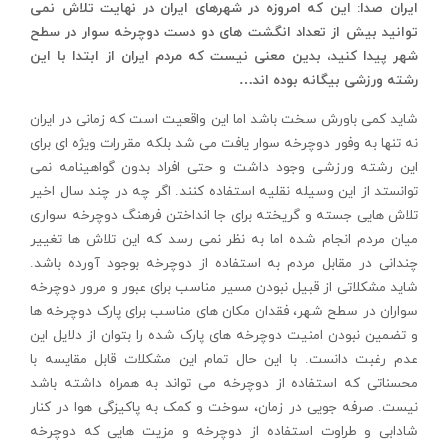
ایران صدا: این که امروزه در شهرهای ایران در نهایت تلاش نمی
توانید بیش از تعداد انگشت های دو دست دوچرخه سوار در سطح
شهر پیدا کنید، بدین معنی نیست که مردم ایران از ابتدا با این
رشته ورزشی بیگانه بوده اند
…
شاید کمی باورش سخت باشد اما این واقعیت است که زمانی در ایران
نه تنها به وفور دوچرخه سوار یافت می شد بلکه مقررات ویژه ای برای
این رشته ورزشی وجود داشت و حتی افراد بدون گواهینامه نمی
توانستد از این وسیله نقلیه استفاده کنند. اگر چه در چند سال اخیر
تلاش هایی جسته و گریخته برای جا انداختن فرهنگ دوچرخه سواری
میان مردم انجام شده اما به نظر نمی رسد که این تلاش ها تغییر
چندانی در مقابل مردم به استفاده از دوچرخه بوجود آورده باشد.
شاید مشکلاتی از قبیل نبودن مسیر مناسب برای عبور و مرور دوچرخه
سواران در سطح شهر، فقدان مکان های مناسب برای پارک دوچرخه ها
و تضمین نبودن امنیت دوچرخه های پارک شده را بتوان از دلایل این
عدم رغبت دانست. با این حال تمام این مشکلات قابل مقایسه با
محسناتی که استفاده از دوچرخه می تواند به همراه داشته باشد
نیست. صرفه جویی در زمان، سوخت و کمک به پاکیزگی هوا در کنار
شادابی و طراوت استفاده از دوچرخه و مزیت هایی که دوچرخه