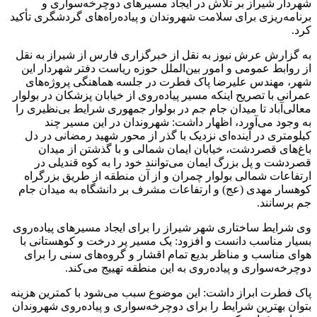
شهردار شیراز بر تلاش در ایجاد مسیرهای دوچرخه‌سواری و
برنامه‌ریزی برای سلامت شهروندان و پیاده‌راه‌های گردشگری تأکید
کرد.
به گزارش عرش نیوز به نقل از خبرگزاری فارس از شیراز به نقل
از روابط عمومی و امور بین‌الملل حوزه ریاست دفتر شهردار این
شهر، مهندس علیرضا پاک فطرت در جلسه هماهنگی پروژه‌های
عمرانی با تصریح اینکه مسیر پیاده‌روی از خیابان پزشکان در بولوار
معالی‌آباد تا میدان جام جم در بولوار جمهوری شرایط بی‌نظیری را
به وجود می‌آورد، اظهار داشت: شهروندان در این مسیر چند
کیلومتری در آینده‌ای نزدیک با گذر از محور شهید رمضانی در دل
باغ‌های قصردشت، خیابان ایمان شمالی و با گذشتن از میدان
قصردشت و پل بزرگ ایمان می‌توانند خود را به کوه قندیلی در
ارتفاعات شمالی بولوار چمران و از آن منطقه از طریق بزرگراه
کوهسار مهدی (عج) و ارتفاعات مشرف بر دانشگاه به میدان جام
جم برسانند.
وی شرایط ساختاری شهر شیراز را برای ایجاد مسیرهای پیاده‌روی
بسیار مناسب دانست و افزود: یک مسیر پر درخت و کوهستانی با
هوای مناسب و مناظر بدیع تمام اقشار و گروه‌های سنی را برای
دوچرخه‌سواری و پیاده‌روی به این منطقه تهییج می‌کند.
پاک فطرت ابراز داشت: این موضوع سبب می‌شود با کمترین هزینه
بتوان بهترین شرایط را برای دوچرخه‌سواری و پیاده‌روی شهروندان