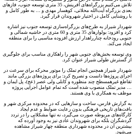
تلاش می‌کنیم بزرگراه‌های آفرینش، 35 متری توسعه جنوب، فازهای
بعدی بزرگراه آیت‌الله محلاتی، کوهسار مهدی و … به طور کامل و
با روشنایی کامل در اختیار شهروندان قرار گیرد.
شهردار شیراز به طرح‌های بزرگراه‌سازی توسعه جنوب نیز اشاره
کرد و افزود: بولوارهای 35 متری و 60 متری در حاشیه شمالی و
جنوبی رودخانه چنارراهدار ارزش افزوده مناسبی را برای منطقه
ایجاد می‌کند.
وی توسعه بخش‌های جنوبی شهر را راهکاری مناسب برای جلوگیری
از گسترش طولی شیراز عنوان کرد.
شهردار شیراز همچنین انجام تملک را موتور محرکه برای سرعت در
اجرای پروژه‌ها دانست و تصریح کرد: برای پروژه‌های بزرگی مانند
تقاطع غیرهمسطح چند منظوره و کابلی ولی عصر (عج)، پل ایمان و
… مدیر تملک منصوب شده است که تمام عوامل اجرایی پروژه
موظف به همکاری با وی هستند.
به گزارش فارس، ساخت و سازهایی که در محدوده مرکزی شهر و
بافت‌های تاریخی فرهنگی بدون رعایت ضوابط و عدم ایجاد
کارگاه‌های مربوطه صورت می‌گیرد، نه تنها مشکلاتی را در تردد
گردشگران بلکه برای شهروندان عادی نیز به وجود آورده که
بیشترین آن در محدوده شهرداری منطقه چهار شیراز مشاهده
می‌شود.