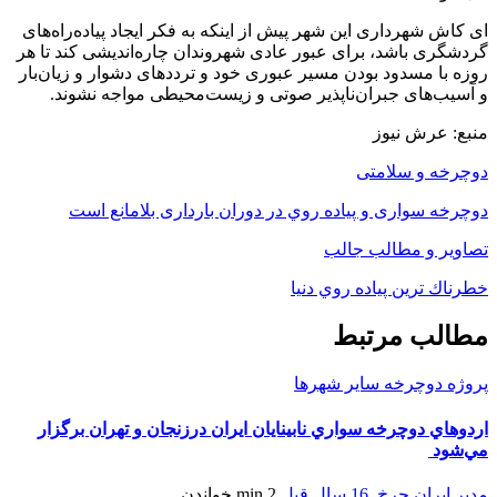
ای کاش شهرداری این شهر پیش از اینکه به فکر ایجاد پیاده‌راه‌های
گردشگری باشد، برای عبور عادی شهروندان چاره‌اندیشی کند تا هر
روزه با مسدود بودن مسیر عبوری خود و ترددهای دشوار و زیان‌بار
و آسیب‌های جبران‌ناپذیر صوتی و زیست‌محیطی مواجه نشوند.
منبع: عرش نيوز
دوچرخه و سلامتی
دوچرخه سواری و پياده روي در دوران بارداری بلامانع است
تصاویر و مطالب جالب
خطرناك ترين پياده روي دنيا
مطالب مرتبط
پروژه دوچرخه سایر شهرها
اردوهاي دوچرخه سواري نابينايان ايران درزنجان و تهران برگزار
مي‌شود
مدیر ایران چرخ
,
16 سال قبل
2 min
خواندن