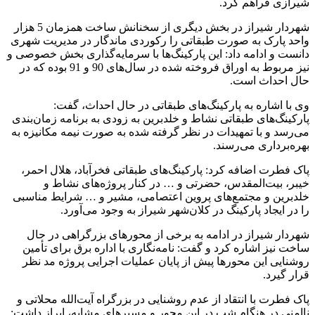
شیرازی فراهم کرد.
شهردار شیراز در بخش دیگری از سخنانش ساخت همزمان 5 هزار
واحد پارک به صورت طبقاتی را رکوردی ماندگار در مدیریت شهری
دانست و ادامه داد: این پارکینگ‌ها با سرمایه‌گذاری بخش خصوصی و
نیز مربوط به اوراق فروخته شده در سال‌های 90 و 91 بوده که در
حال احداث است.
وی با اشاره به پارکینگ‌های طبقاتی در حال احداث، گفت:
پارکینگ‌های طبقاتی نشاط و خلدبرین به زودی به برنامه زمان‌بندی
می‌رسد و با تمهیدات در نظر گرفته شده به صورت نیمه مکانیزه به
بهره‌برداری می‌رسند.
پاک فطرت اضافه کرد: پارکینگ‌های طبقاتی فخرآباد، هلال احمر،
خیبر، بیت‌المقدس، حضرتی و … در کنار پروژه‌های نشاط و
خلدبرین و مجتمع‌های پروین اعتصامی، مشیر و … شرایط مناسبی
را در ایجاد پارکینگ در کلان‌شهر شیراز به وجود می‌آورد.
شهردار شیراز در ادامه به برخی از محورهای بزرگراهی در حال
ساخت نیز اشاره کرد و گفت: نامه‌نگاری با اداره برق برای تأمین
روشنایی این محورها پیش از پایان عملیات اجرایی پروژه مد نظر
قرار گیرد.
پاک فطرت با انتقاد از عدم روشنایی در بزرگراه آیت‌الله محلاتی و
ناامنی در هنگام شب در این محور و مسیرهای مشابه، ابراز داشت: