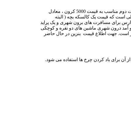
خرید ماشین در سوئد آسان است و هر کسی از عهده ی خرید آن بر می آید ، ابته اگر از عهده ی هزینه های پس از خرید بر آید. یک ماشین دست دوم مناسب به قیمت 5000 کرون ، معادل
ینترنت و … است). و این در حالی است که قیمت یک کالسکه بچه ( البته
 پارس برای مسافرت های برون شهری و یک پراید
و آمد درون شهری ماشین های دو نفره و کوچکی
تر است. جهت اطلاع قیمت بنزین در حال حاضر