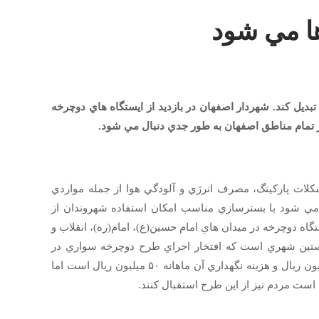
ها مي شود
ديل کند. شهردار اصفهان در بازديد از ايستگاه هاي دوچرخه
 تمام مناطق اصفهان به طور جدي دنبال مي شود
.
کلات پارکينگ، مصرف انرژي و آلودگي هوا از جمله مواردي
ي شود با بسترسازي مناسب امکان استفاده شهروندان از
ر سفرهاي روزانه فراهم شود.وي به خبرنگار ما گفت: تاکنون ۶ ايستگاه دوچرخه در ميدان هاي امام حسين(ع)، امام(ره)، انقلاب و
نخستين شهري است که افتخار اجراي طرح دوچرخه سواري در
کشور را دارد و با وجود اين که هزينه راه اندازي هر ايستگاه بيش از ۱۵۰ ميليون ريال و هزينه نگهداري آن ماهانه ۵۰ ميليون ريال است اما
است مردم نيز از اين طرح استقبال کنند.