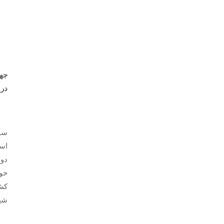
جها
در 
سيد
است
خوا
شهر