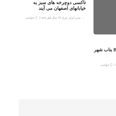
تاکسی دوچرخه های سبز به
ایجاد 
خیابانهای اصفهان می آیند
به شهر
حمل و
مدیر ایران چرخ
,
16 سال قبل
2 min
خواندن
مدیر 
Bonab The Bicycle City بناب شهر
1
خواندن