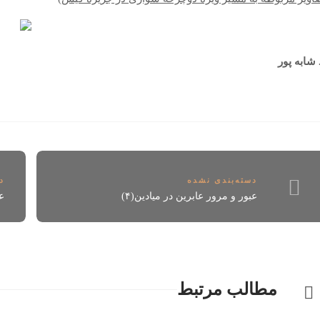
 شابه پور
دسته‌بندی نشده
د
عبور و مرور عابرين در ميادين(۴)
ع
مطالب مرتبط