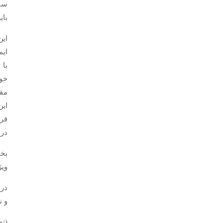
ساح
بای
ایم
با 
خود
مقا
این
قرا
در 
بخش
ویژ
در 
و 
(تص