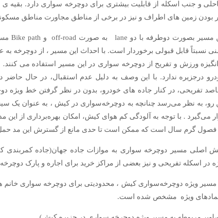
لی و جنب اسکله از قابلیت بیشتری برای دوچرخه سواری دارد. بقیه ی 
ر بودن زمین های اطراف و نیز در برخی از مناطق مجاورت مناطق مسکونی
این مسی
نی نسبتاً قابل قبولی برخوردار است. با احداث این مسیر ، از دوچرخه به 
انگیزه ورزش و تفریح از دوچرخه سواری در این مسیر استفاده می کنند.
رو درجزیره ندارد. با این وصف به دلیل عدم استقبال، در حال حاضر 
صد تفریحی، در کنار جاده های خودرو، بدون در نظر گرفتن خط ویژه دوچ
 رو، به نظر می‌رسد چنانچه به دوچرخه‌سواری در کیش ، به عنوان یک س
ر می‌گیرد . با توجه به آلودگی کم هوای کیش، امکان بهره‌برداری از این م
فصول گرم سال است که ممکن است تا حدی مانع از گسترش این مد حمل 
 اصلی مسیر دوچرخه سواری به موازات جاده جهان(جاده کمربندی کی
ه در اسکله تفریحی و نیز بعضی از مراکز خرید برای اجاره و پارک دوچ
مسیر ویژه دوچرخه‌سواری کیش ، محدودیتی برای دوچرخه سواری خانم ها و
نمادهای ویژه مشخص شده است.
اویر مربوطه به مسیر ویژه دوچرخه سواری در جزیره کیش)