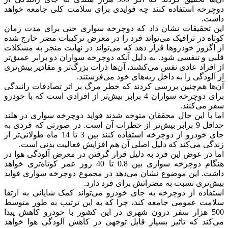
دوچرخه استفاده کنند چه فوایدی برای سلامت کلی جامعه خواهد
داشت.
این تحقیقات نشان داد که دوچرخه سواری حتی برای مدت زمان
کوتاه در ترافیک می‌تواند فرد را در معرض ترکیبات مضر خارج شده
از اگزوز خودروها قرار دهد که می‌تواند در نهایت منجر به مشکلات
قلبی و تنفسی شود. به دلیل آنکه دوچرخه سواران دو برابر عمیق‌تر
از افراد عادی نفس می‌کشند، آن‌ها ذرات بزرگ‌تر و مقادیر بیش‌تری
از آلودگی را به داخل ریه‌های خود می‌فرستند.
آن‌ها هم‌چنین بررسی کردند که خطر مرگ بر اثر تصادفات رانندگی
برای دوچرخه سواران 4 برابر بیش‌تر از افرادی است که با خودرو
سفر می‌کنند.
اما با این حال محققان متوجه شدند فواید دوچرخه سواری در هلند
حداقل 9 برابر بیش‌تر از خطرات آن است. در صورتی که فردی به
جای خودرو از دوچرخه استفاده کنند بین 3 تا 14 ماه طولانی‌تر از
زندگی می‌کند که دلیل اصلی آن‌ هم افزایش فعالیت بدنی است.
اما در عوض این فرد به دلیل قرار گرفتن در معرض آلودگی هوا در
هنگام دوچرخه سواری بین 0.8 تا 40 روز عمر کوتاه‌تری خواهد
داشت. این موضوع نشان می‌دهد در مجموع دوچرخه سواری فواید
بیش‌تری نسبت به مضراتش برای فرد دارد.
استفاده از دوچرخه به جای خودرو می‌تواند کمک شایانی به ارتقا
سلامت عمومی جامعه کند، چرا که به این ترتیب به طور متوسط
500 هزار سفر درون شهری در این کشور با خودرو کاهش پیدا
می‌کند که تاثیر بسیار قابل توجهی در کاهش آلودگی هوا خواهد