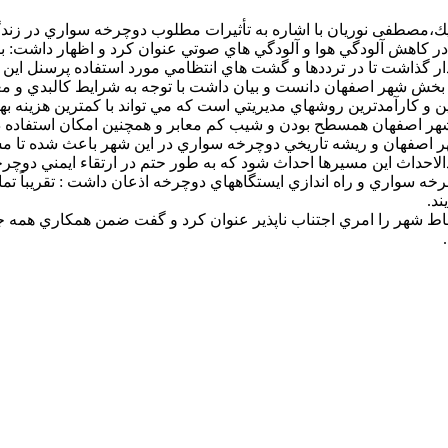
رافيك،مصطفی نوريان با اشاره به تأثيرات مطلوب دوچرخه سواري در
در كاهش آلودگي هوا و آلودگي هاي صوتي عنوان كرد و اظهار داشت: ب
 گذاشت تا در ترددها و گشت هاي انتظامي مورد استفاده پرسنل اين ني
بخش شهر اصفهان دانست و بيان داشت با توجه به شرايط كالبدي و معا
 كارآمدترين روشهاي مديريتي است كه مي تواند با كمترين هزينه بهره
هر اصفهان همسطح بودن و شيب كم معابر و همچنين امكان استفاده دو
ر اصفهان و ريشه تاريخي دوچرخه سواري در اين شهر باعث شده تا مسي
الاحداث اين مسيرها احداث شود كه به طور حتم در ارتقاء ايمني دوچرخ
خه سواري و راه اندازي ايستگاههاي دوچرخه اذعان داشت : تقريباً تم
د.
اط شهر را امري اجتناب ناپذير عنوان كرد و گفت ضمن همكاري همه جانب