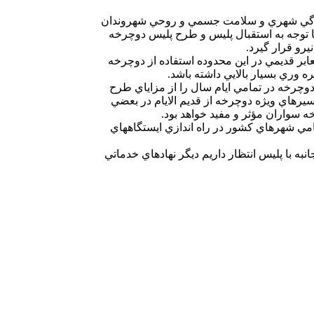
 زندگي شهري و سلامت جسمي و روحي شهروندان
ا توجه به استقبال پليس و طرح پليس دوچرخه
رو قرار گيرد.
بر قديمي در اين محدوده استفاده از دوچرخه
 وري بسيار بالايي داشته باشد.
چرخه در تمامي ايام سال را از مزاياي طرح
رهاي ويژه دوچرخه از قديم الايام در بعضي
ه سواران مؤثر و مفيد خواهد بود.
امي شهرهاي كشور در راه اندازي ايستگاههاي
ه با پليس انتظار داريم ديگر نهادهاي خدماتي