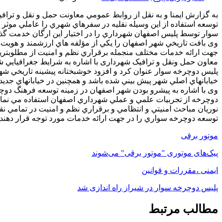
به گزارش ایمنا و به نقل از روابط عمومي معاونت حمل و نقل و ت
توسعه استفاده از اين وسيله نقليه در سفرهاي شهري را عاملي موثر 
سوار توسط پليس اصفهان شهرداري را در اختيار اين ارگان خدمت گذار
وی بافت تاريخي شهر اصفهان را يكي از مؤلفه هاي ارزشمند و هويت 
جهت ارائه خدمات مختلف منجمله برقراري نظم و امنيت از مطلوبترين و
معاون حمل ونقل و ترافیک شهرداری با اشاره به شرايط جغرافيايي ش
پليس دوچرخه سوار عنوان كرد و افزود خوشبختانه پيشينه تاريخي شه
خيابانهاي اصلي شهر پيش بيني شده باشد و همچنين در خيابانهاي جديد
وی با اشاره به پيشرو بودن شهر اصفهان در زمينه توسعه فرهنگ دوچر
دوچرخه از تجربيات علمي و عملي شهرداري اصفهان استفاده مي نماين
نوريان مباحث امنيتي و انتظامي و برقراري نظم و امنيت در تمامي نق
توسعه دوچرخه سواري را در جهت ارائه خدمات مورد توجه قرار دهند.
موتور برقی
پیک‌های موتوری "موتور برقی" می‌شوند
ایمنی ،مقررات و قوانین
پلیس دوچرخه سوار در شیراز راه اندازی شد
مطالب مرتبط