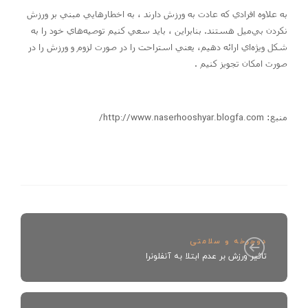
به علاوه افرادي كه عادت به ورزش دارند ، به اخطارهايي مبني بر ورزش
نكردن بي‌ميل هستند. بنابراين ، بايد سعي كنيم توصيه‌هاي خود را به
شكل ويژه‌اي ارائه دهيم، يعني استراحت را در صورت لزوم و ورزش را در
صورت امكان تجويز كنيم .
منبع:
http://www.naserhooshyar.blogfa.com/
دوچرخه و سلامتی
تاثير ورزش بر عدم ابتلا به آنفلونرا