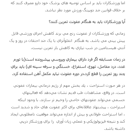
اما ورزشکاران بايد بر اساس توصيه هاي پزشک خود دارو مصرف کنند که
بر خلاف قوانين ضد دوپينگ ورزش مورد نظر نباشد.
آيا ورزشکاران بايد به هنگام عفونت تمرين کنند؟
زماني که ورزشکاران از عفونت رنج مي برند کاهش اجراي ورزشي قابل
پيش بيني مي باشد. به هنگام انفلوآنزاي با يک ضد احتقان در روز و يک
آنتي هيستامين در شب نيازي به کاهش بار تمرين نيست.
در زمان مسابقه اگر فرد داراي بيماري ويروسي پيشرونده است(با تورم
غدد، درد مفاصل، تهوع، استفراغ، خستگي و سرفه سينه اي) بايد براي
چند روز تمرين را قطع کرد.در دوره عفونت نبايد مکمل آهن استفاده کرد.
در هر صورت استراحت ، يك بخش مهم از رژيم درماني بيماران عفوني
است. در واقع، مشاهدات طب قديم نشان مي‌دهد كه فعاليتهاي
جسمي مي‌تواند عفونتهاي خاصي را وخيم تر سازند. با وجود اينكه
استراحت ، پيشنهاد عاقلانه‌اي براي اكثر عفونت هاي حاد و شديد است
، اما استراحت طولاني و بيش از اندازه مي‌تواند موقعيت نامطلوبي ايجاد
كند و نتيجه فيزيولوژيكي و عملي زيان آوري را براي ورزشکار درپي
داشته باشد.