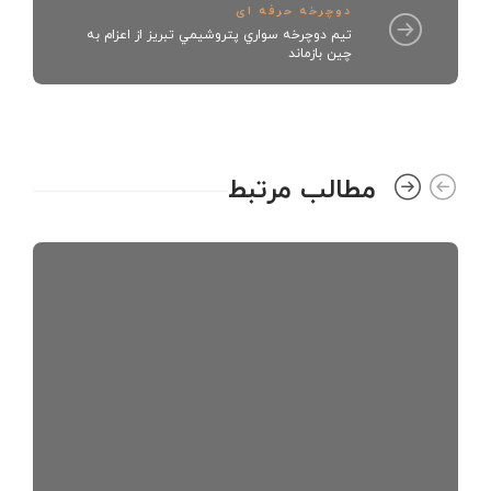
دوچرخه حرفه ای
تيم دوچرخه سواري پتروشيمي تبريز از اعزام به
چين بازماند
مطالب مرتبط