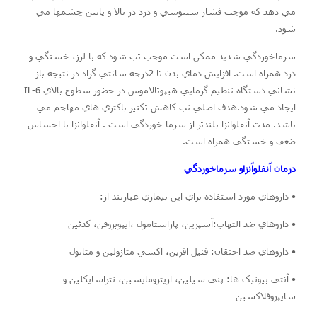
مي دهد که موجب فشار سينوسي و درد در بالا و پايين چشمها مي
شود.
سرماخوردگي شديد ممکن است موجب تب شود که با لرز، خستگي و
درد همراه است. افزايش دماي بدن تا 2درجه سانتي گراد در نتيجه باز
نشاني دستگاه تنظيم گرمايي هيپوتالاموس در حضور سطوح بالاي IL-6
ايجاد مي شود.هدف اصلي تب کاهش تکثير باکتري هاي مهاجم مي
باشد. مدت آنفلوانزا بلندتر از سرما خوردگي است . آنفلوانزا با احساس
ضعف و خستگي همراه است.
درمان آنفلوآنزاو سرماخوردگي
• داروهاي مورد استفاده براي اين بيماري عبارتند از:
• داروهاي ضد التهاب:آسپرين، پاراستامول ،ايپوبروفن، کدئين
• داروهاي ضد احتقان: فنيل افرين، اکسي متازولين و متانول
• آنتي بيوتيک ها: پني سيلين، اريترومايسين، تتراسايکلين و
سايپروفلاکسين