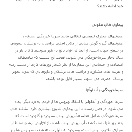
خود ادامه دهند؟
بيماري هاي عفوني
عفونتهاي مجاري تنفسي فوقاني مانند سرما خوردگي ،سرفه ،
عفونتهاي گلو و گوش مياني از دلايل اصلي مراجعان به پزشکان عمومي
در سطح جهان است. از آنجا که افراد بالغ به طور متوسط 2 تا 5 بار در
سال دچار سرماخوردگي مي شوند، تعجب آور نيست که پيامدهاي
اقتصادي و اجتماعي اين بيماريها از نظر شمار روزهاي کاري از دست رفته
و هزينه هاي مشاوره و مراقبت هاي پزشکي و داروهايي که بدون تجويز
پزشک مصرف مي شود، بسيار قابل توجه باشد.
سرماخوردگي و آنفلوآنزا
سرما خوردگي و آنفلوانزا با انتقال ويروس ها از فردي به فرد ديگر ايجاد
مي شود. در فصل زمستان اين بيماري شيوع بيشتري دارد. نشانه هاي
سرماخوردگي شامل عطسه،آبريزش بيني ،سردرد و گلودرد است که
چند روز طول مي کشد. آب ريزش بيني ناشي از افزايش ترشح مخاط از
مجاري ملتهب بيني است، وسردرد به دليل بسته شدن سينوس ها رخ