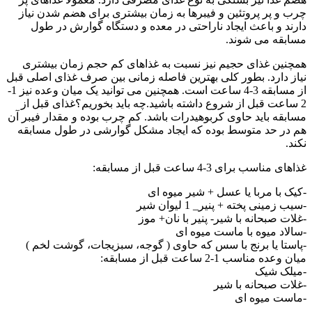
چرب و پر پروتئین و فیبرها به زمان بیشتری برای هضم شدن نیاز
دارند و باعث ایجاد ناراحتی در معده و دستگاه گوارش در طول
مسابقه می شوند.
همچنین غذای حجیم نیز نسبت به غذاهای کم حجم زمان بیشتری
نیاز دارد. بطور کلی بهترین فاصله زمانی بین صرف غذای اصلی قبل
از مسابقه 3-4 ساعت است. همچنین می توانید یک میان وعده نیز 1-
2 ساعت قبل از شروع داشته باشید.چه باید بخوریم؟غذای قبل از
مسابقه باید حاوی کربوهیدرات باشد. کم چرب بوده و مقدار فیبر آن
هم در حد متوسط بوده که ایجاد مشکل گوارشی در طول مسابقه
نکند.
غذاهای مناسب برای 3-4 ساعت قبل از مسابقه:
-کیک با مربا یا عسل + شیر میوه ای
-سیب زمینی پخته + پنیر_ 1 لیوان شیر
-غلات صبحانه با شیر- پنیر با نان+ موز
-سالاد میوه با ماست میوه ای
-پاستا یا برنج با سس که حاوی ( گوجه، سبزیجات، گوشت لخم )
میان وعده مناسب 1-2 ساعت قبل از مسابقه:
-میلک شیک
-غلات صبحانه با شیر
-ماست میوه ای