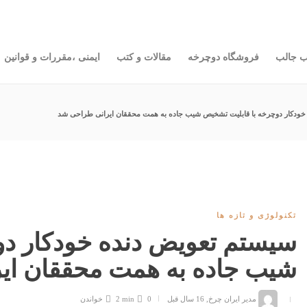
رخه
مقالات و کتب
ایمنی ،مقررات و قوانین
دوچرخه و سلامتی
آ
ب جالب
فروشگاه دوچرخه
مقالات و کتب
ایمنی ،مقررات و قوانین
خودكار دوچرخه با قابليت تشخيص شيب جاده به همت محققان ايرانی طراحی شد
تکنولوژی و تازه ها
سيستم تعويض دنده خودكار دو
شيب جاده به همت محققان اي
مدیر ایران چرخ
,
16 سال قبل
0
2 min
خواندن