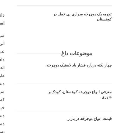
تجربه یک دوچرخه سواری بی خطر در
دان
کوهستان
است
سيس
انر
عمل
موضوعات داغ
داش
چهار نکته درباره فشار باد لاستیک دوچرخه
اعم
طرا
دند
سيس
معرفی انواع دوچرخه کوهستان، کودک و
شهری
كه 
خبر
دند
قیمت انواع دوچرخه در بازار
دست
نسب