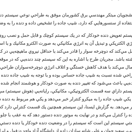
شجويان مبتكر مهندسي برق كشورمان موفق به طراحي نوعي سيستم دنده
فاده از سنسورهايي كه دارد، شيب جاده را تشخيص داده و دنده را به وض
تم تعويض دنده خودكار كه در يك سيستم كوچك و قابل حمل و نصب روي ان
ژي الكتريكي و تبديل آن به انرژي مكانيكي به صورت الكترو مكانيك و با ا
 مي‌كند كه دوچرخه سوار را قادر مي‌كند با حداقل نيروي ماهيچه‌يي در ك
ته باشد. مجريان طرح با اشاره به اين كه سيستم چند دنده‌يي كه در موق
ال مي‌كند با هدف كاهش خستگي و اتلاف انرژي دوچرخه‌سواران طراحي
حي شده نسبت به شيب جاده حساس بوده و با توجه به شيب جاده دنده دوچ
ه‌يي باعث مي‌شود كه تغيير دنده به صورت خودكار و هوشمند انجام شده 
تم داراي سه قسمت الكترونيكي، مكانيكي، رايانه‌يي (هوش سيستم) مي‌
يكي شيب جاده را به ميكرو كنترلر خبر مي‌دهد و يكي هم مربوط به دنده 
 مي‌دهد. به گزارش ايسنا، اين سيستم همچنين يك قسمت كنترلي دارد كه 
ه را كنترل مي‌كند و در نهايت به موتور دنده دستور دهد كه به عقب با 
ي سيستم اين است كه سيستم را در وضعيت دنده خودكار يا دنده دستي 
، سعيد جوان و علي شانه سازان زاده از دانشگاه آزاد واحد دزفول و ابراه