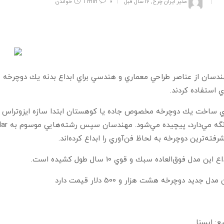
مدیر ایران چرخ
,
16 سال قبل
0
1 min
خواندن
دسان از عناصر طراحي معماري و هندسي براي ابداع بدنه يك دوچرخه ب
 استفاده كردند.
ي ساخت يك دوچرخه مخصوص جاده يا كوهستان ابتدا سازه ايزوتراس با 
رفته‌ترين دوچرخه به لحاظ فن‌آوري را ابداع كرده‌اند.
ع اين مدل‌ فوق‌العاده سبك و قوي 10 سال طول كشيده است.
مدل جديد دوچرخه هشت هزار و 500 دلار قيمت دارد
ع: ایسنا