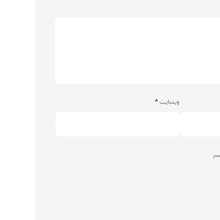
وبسایت
*
سم.