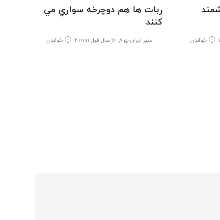
شمند
ربات ها هم دوچرخه سواري مي
كنند
خواندن
مدیر ایران چرخ
,
16 سال قبل
2 min
خواندن
تکنولو
دوچرخ
مدیر 