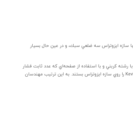
ا سازه ايزوتراس سه ضلعي سبك، و در عين حال بسيار
رشته كربني و با استفاده از صفحه‌اي كه عدد ثابت فشار
را نگه مي‌دارد، پيچيده مي‌شود. مهندسان سپس رشته‌هايي موسوم به Kevlar را روي سازه ايزوتراس بستند. به اين ترتيب مهندسان