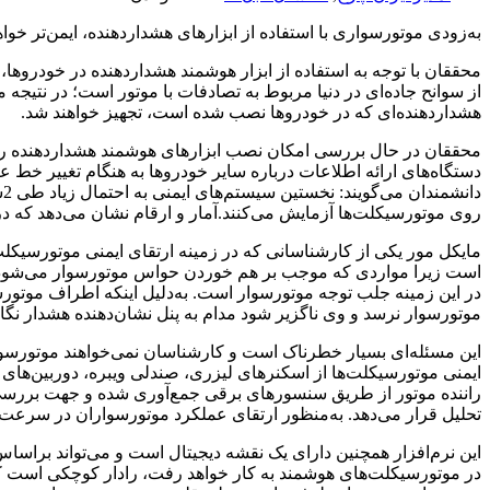
به‌زودی موتورسواری با استفاده از ابزارهای هشدار‌دهنده، ایمن‌تر 
محققان با توجه به استفاده از ابزار هوشمند هشدار‌دهنده در خودروها،
از سوانح جاده‌ای در دنیا مربوط به تصادفات با موتور است؛ در نتیجه م
هشداردهنده‌ای که در خودروها نصب شده است، تجهیز خواهند شد.
محققان در حال بررسی امکان نصب ابزارهای هوشمند هشدار‌دهنده رو
دستگاه‌های ارائه اطلاعات درباره سایر خودروها به هنگام تغییر خط 
د
روی موتورسیکلت‌ها آزمایش می‌کنند.آمار و ارقام نشان می‌دهد که در سراسر دنیا تصادفات با مو
مایکل مور یکی از کارشناسانی که در زمینه ارتقای ایمنی موتورسیکل
است زیرا مواردی که موجب بر هم خوردن حواس موتورسوار می‌شود بسیا
در این زمینه جلب توجه موتورسوار است. به‌دلیل اینکه اطراف موتور
موتورسوار نرسد و وی ناگزیر شود مدام به پنل نشان‌دهنده هشدار نگاه
این مسئله‌ای بسیار خطرناک است و کارشناسان نمی‌خواهند موتورسوار
ایمنی موتورسیکلت‌ها از اسکنرهای لیزری، صندلی ویبره، دوربین‌های ه
راننده موتور از طریق سنسورهای برقی جمع‌آوری شده و جهت بررسی 
تحلیل قرار می‌دهد. به‌منظور ارتقای عملکرد موتورسواران در سرعت بال
این نرم‌افزار همچنین دارای یک نقشه دیجیتال است و می‌تواند براساس
در موتورسیکلت‌های هوشمند به کار خواهد رفت، رادار کوچکی است ک