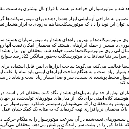
خواهد شد و موتورسواران خواهند توانست با فراغ بال بیشتری به سمت م
 تصمیم به طراحی آزمایشی ابزار هشدار‌دهنده برای موتورسیکلت‌ها گرفت
ی‌توان این نوید را داد که موتورسیکلت‌ها هم به‌زودی به ابزار هشدار ت
ی موتورسیکلت‌ها و بهترین راه‌های هشدار به موتورسواران هستند.
عبوری یا مسیر از جمله ابزارهایی هستند که محققان امکان نصب آنها 
انشمندان می‌گویند: نخستین سیستم‌های ایمنی به احتمال زیاد طی 2سال آتی روی موتورسیکلت‌ها نصب خواهد شد.
تورسیکلت به‌طور میانگین 22درصد سوانح جاده‌ای را به‌خود اختصاص می‌دهد.
ت‌ها فعالیت می‌کند، می‌گوید: ساخت ابزارهای ایمن قابل استفاده بر
ر زیاد است و به هنگام ساخت ابزارهای ایمنی باید تمام یا اغلب این
سوار محیط پوشیده‌ای نیست، سر و صدا بسیار زیاد است و شاید در بس
 کند.
ان بیش از حد نیاز به پنل‌های هشدار نگاه کنند.محققان قرار است د
وشمند ‌کلاه ایمنی برای یکی از مدل‌های موتورهای تولید‌شده در جهان 
بیشتر به محققان ارائه می‌شود.این سیستم عملکرد موتورسوارانی را
ا، محققان نرم‌افزاری تهیه کرده‌اند که به مثابه یک کمک‌خلبان عمل م
 سنسورهای تعبیه‌شده در آن سرعت موتورسوار را به هنگام حرکت در پیچ‌
ه نقاط کور را در پشت سر رانندگان پوشش می‌دهد. محققان می‌گویند