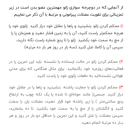
از آنجایی که در دوچرخه سواری زانو مهمترین عضو بدن است در زیر
تمزیناتی برای تقویت عضلات پیرامونی و مرتبط با آن ذکر می نماییم.
۱)
محکم کردن زانو: بنشینید و پاها را مقابل خود دراز کنید. زانوی خود را
هرچه محکم‌تر راست کنید، آن را به زمین فشار دهید و هم‌زمان پا را
از مچ به سمت خود بکشید. زانو را تا پنج شماره راست نگه دارید،
سپس آن را کاملا شل کنید (سه بار در روز هر بار ده مرتبه).
۲)
محکم کردن زانو در حالت ایستاده یا نشسته: باید این تمرین را در
فعالیت‌های روزمره خود بگنجانید. برای مثال هنگامی ‌که برای مدتی
طولانی نشسته‌اید به دفعات زانوی خود را راست کنید.
۳)
محکم کردن زانو با حمایت پاشنه: بنشینید و پاها را در مقابل خود
دراز کنید. جسمی‌( مانند حوله‌ای تا شده یا یک تکه چوب به ارتفاع
پنج سانتی‌متر ) را زیر پاشنه خود قرار دهید، عضلات ران را سفت
کنید و انگشتان را از مچ پا به سمت خود بکشید. تا ده بشمارید،
سپس عضلات را شل کنید و این تمرین را حداقل دو بار در روز و هر
بــار ده مرتبه انجام دهید.