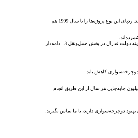
مسئولان شهری شیکاگو تصمیم گرفته‌اند، طی پروژه‌ای 10ساله (تا سال 2015)، دوچرخه‌سواری را جزئی از زندگی روزانه شهروندان‌شان کنند. ردپای این نوع پروژه‌ها را تا سال 1999 هم
1- تعهد متولیان اصلی شهر در انجام استراتژی‌های پیشنهاد‌شده 2- بودجه کافی و مداوم؛ مخصوصا حق تقدم این پروژه در برنامه‌های کمک هزینه دولت فدرال در بخش حمل‌ونقل 3- ادامه‌دار
دوچرخه‌سواری کاهش یابد.
وچرخه‌ای؛ شرکت‌هایی مخصوص این امر شروع به‌کار کرده که تاکنون بیش از 300هزار دوچرخه‌ سوار را استخدام کرده‌اند و حدود 1/1میلیون جا‌به‌جایی هر سال از این طریق انجام
هبود دوچرخه‌سواری دارید، با ما تماس بگیرید.