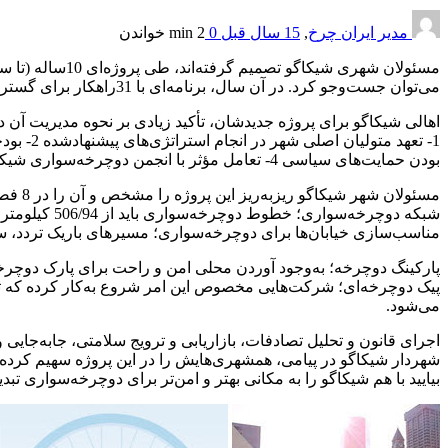
مدیر ایران چرخ
,
15 سال قبل
0
2 min
خواندن
می‌توان جست‌وجو کرد. در آن سال، برنامه‌ای با 31راهکار برای گسترش دوچرخه‌سواری شروع شد.
اهالی شیکاگو برای پروژه جدیدشان، تأکید زیادی بر نحوه مدیریت آن داشته‌اند و از این‌رو، 4 فاکتور مهم برای موفقیت 
بودن حمایت‌های سیاسی 4- تعامل مؤثر با انجمن دوچرخه‌سواری شیکاگو.
مسئولان شهر شیکاگو ریز‌به‌ریز این پروژه را مشخص و آن را در 8 فصل تهیه کرده‌اند. تعدادی از فصل‌ها به شرح زیر است:
شبکه دوچرخه‌سواری؛ خطوط دوچرخه‌سواری باید از 506/94 کیلومتر در سال 2005 به 804/67 کیلومتر در سال 2015 برسد.
مناسب‌سازی‌ خیابان‌ها برای دوچرخه‌سواری؛ مسیرهای باریک تردد، س
پارکینگ دوچرخه؛ به‌وجود آوردن محلی امن و راحت برای پارک دوچرخ
می‌شود.
اجرای قانون و تحلیل تصادفات، بازاریابی و ترویج سلامتی، جا‌به‌جای
شهردار شیکاگو در پیامی، همشهری‌هایش را در این پروژه سهیم کرده‌اس
بیایید با هم شیکاگو را به مکانی بهتر و امن‌تر برای دوچرخه‌سواری تبدی