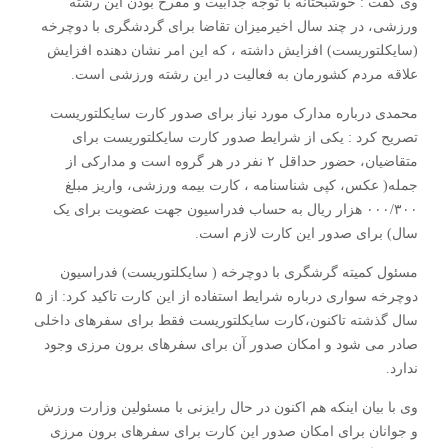
وی گفت : خوشبختانه با توجه جذابیت و مفرح بودن این رشته
ورزشی، در چند سال اخیرمیزان تقاضا برای گردشگری با دوچرخه
(سایکلتوریست) افزایش داشته ، که این امر نشان دهنده افزایش
علاقه مردم کشورمان به فعالیت در این رشته ورزشی است.
محمدی درباره مدارک مورد نیاز برای صدور کارت سایکلتوریست
تصریح کرد : یکی از شرایط صدور کارت سایکلتوریست برای
متقاضیان، حضور حداقل ۲ نفر در هر گروه است و مدارکی از
جمله( عکس، کپی شناسنامه ، کارت بیمه ورزشی، واریز مبلغ
۰۰۰/۳۰۰ هزار ریال به حساب فدراسیون جهت عضویت برای یک
سال) برای صدور این کارت لازم است.
مسئول کمیته گرشگری با دوچرخه ( سایکلتوریست) فدراسیون
دوچرخه سواری درباره شرایط استفاده از این کارت تاکید کرد: از ۵
سال گذشته تاکنون،کارت سایکلتوریست فقط برای سفرهای داخلی
صادر می شود و امکان صدور آن برای سفرهای برون مرزی وجود
ندارد.
وی با بیان اینکه هم اکنون در حال رایزنی با مسئولین وزارت ورزش
و جوانان برای امکان صدور این کارت برای سفرهای برون مرزی