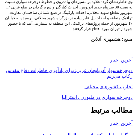
وی خاطرنشان کرد: علاوه بر مسیرهای پیاده‌روی و خطوط دوچرخه‌سواری نسبت
به نصب 30 سرپناه جدید اتوبوس، احداث کنارگذر و دوربرگردان در ضلع غربی 17
شهریور تقاطع شهید محلاتی، احداث پارکینگ در ضلع شمالی ساختمان معاونت
ترافیک منطقه و احداث پل عابر پیاده در بزرگراه شهید محلاتی، نرسیده به خیابان
17 شهریور، از جمله پروژه‌های ترافیکی این منطقه به شمار می‌آیند که با حضور
شهردار تهران مورد افتتاح قرار گرفتند.
منبع : هشمهری آنلاین
آخرین اخبار
دوچرخه‌سوار آذربايجان غربي: براي يادآوري خاطرات دفاع مقدس
ركاب مي‌زنم
تجارب کشورهای مختلف
دوچرخه سواری در ملبورن , استرالیا
مطالب مرتبط
آخرین اخبار