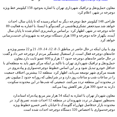
معاون حمل‌ونقل و ترافیک شهرداری تهران با اشاره به‌وجود 158 کیلومتر خط ویژه
دوچرخه در شهر، اعلام کرد:
طراحی 148 کیلومتر خط دوچرخه دیگر به اتمام رسیده که تا پایان سال، احداث
خواهد شد.سیدجعفر تشکری‌هاشمی در گفت‌وگو با ایسنا، با اشاره به فعالیت 89
خانه دوچرخه در شهر، اظهار کرد: براساس برنامه‌ریزی انجام شده تا پایان سال
آینده، یکهزار خانه دوچرخه و 100 هزار دستگاه دوچرخه به شهروندان خدمت‌رسانی
خواهد کرد.
وی با بیان اینکه در حال حاضر در مناطق 5، 8، 12، 14، 19، 21 و 22 مسیر ویژه و
خانه‌های دوچرخه فعال است، از استقبال چشمگیر مردم از دوچرخه خبر داد و گفت:
در حال حاضر خانه‌های دوچرخه حدود 17 هزار و 600 عضو ثابت دارد.معاون
حمل‌ونقل و ترافیک شهرداری تهران با تاکید بر اینکه مرکز شهر باید به منطقه‌ای با
حداقل خودرو تبدیل شود و بر این اساس خطوط دوچرخه‌سواری و پیاده‌روی در
هسته مرکزی شهر توسعه می‌یابد، اظهار کرد: منطقه 12 بیشترین اختلاف جمعیت
را در ساعات شب و ساعات روز دارد و در شرایطی که روزانه حدود 2 میلیون نفر
در محدوده این منطقه تردد می‌کنند، جمعیتی که شب‌ها در این محدوده سکونت
دارند به حدود 300 هزار نفر کاهش پیدا می‌کند.
معاون شهردار تهران با اشاره به اینکه 54 هزار متر مربع پیاده‌راه استاندارد
به‌منظور تسهیل در تردد شهروندان در منطقه 12 احداث شده، تصریح کرد: در
محدوده بازار حد‌فاصل چهارراه گلوبندک تا خیابان ناصر خسرو خطوط ویژه
دوچرخه‌سواری با اختصاص 320 دستگاه دوچرخه احداث شده است.