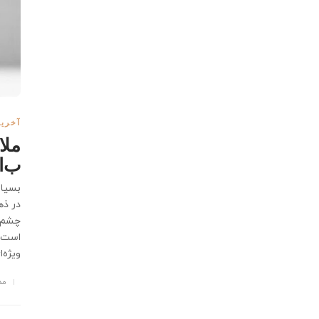
آخرین
ملا
ب‌ا
بسیار
در ذه
چشم‌گ
است. 
ویژه‌ا
مد