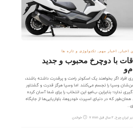
 اخبار
,
اخبار مهم
,
تکنولوژی و تازه ها
قات با دوچرخ محبوب و جدید
م‌و
ی افراد اگر بخواهند یک اسکوتر راحت و پرقدرت داشته باشند،
ن‌شان وسپا را تجسم می‌کنند. اما وسپا هرگز قدرت و گشتاور
یری ندارد؛ بنابراین ب‌ام‌و این انتخاب را برای شما آسان کرده
همان‌طور که در دنیای اسپرت خودروها، باواریایی‌ها از جایگاه
ی...
یر ایران چرخ
,
۲ سال قبل
7 min
خواندن