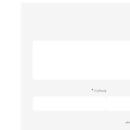
وبسایت
*
سم.