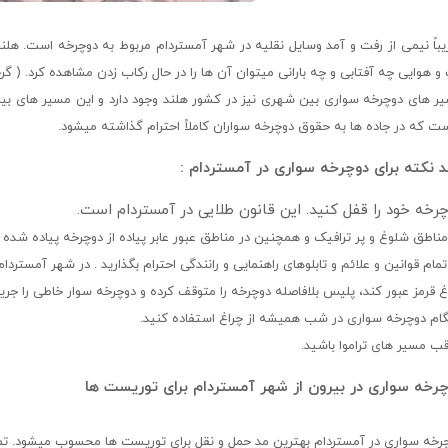
یباً نیمی از رفت و آمد وسایل نقلیه در شهر آمستردام مربوط به دوچرخه است. هل
و هوایی چه آفتابی و چه بارانی میتوان آن ها را در حال رکاب زدن مشاهده کرد. ( گرچ
ر های دوچرخه سواری بین شهری نیز در کشور هلند وجود دارد و این مسیر های بی
ت که در جاده ها به حقوق دوچرخه سواران کاملاً احترام گذاشته میشود.
 نکته برای دوچرخه سواری در آمستردام :
رخه خود را قفل کنید. این قانون طلایی در آمستردام است.
مناطق شلوغ و پر ترافیک و همچنین در مناطق عبور عابر پیاده از دوچرخه پیاده شده و
تمام قوانین و علائم و تابلوهای راهنمایی و رانندگی احترام بگذارید . در شهر آمستردام 
غ قرمز عبور کند، پلیس بلافاصله دوچرخه را متوقف کرده و دوچرخه سوار خاطی را جری
ام دوچرخه سواری در شب همیشه از چراغ استفاده کنید.
قب مسیر های تراموا باشید.
رخه سواری در بیرون از شهر آمستردام برای توریست ها
رخه سواری در آمستردام بهترین مد حمل و نقل برای توریست ها محسوب میشود. تما