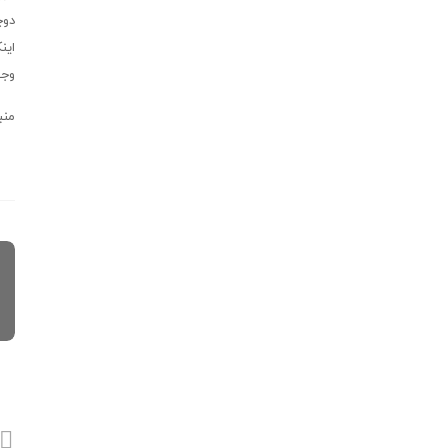
دوچ
این
وجو
منبع: .ir