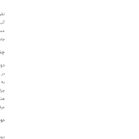
تقر
آب 
مسی
جاس
چند
دوچ
در 
به 
چرا
هنگ
مرا
دوچ
دوچ