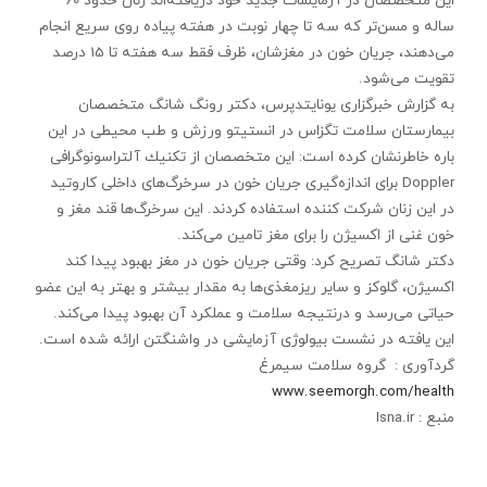
این متخصصان در آزمایشات جدید خود دریافته‌اند زنان حدود 60
ساله و مسن‌تر كه سه تا چهار نوبت در هفته پیاده روی سریع انجام
می‌دهند، جریان خون در مغزشان، ظرف فقط سه هفته تا 15 درصد
تقویت می‌شود.
به گزارش خبرگزاری یونایتدپرس، دكتر رونگ شانگ متخصصان
بیمارستان سلامت تگزاس در انستیتو ورزش و طب محیطی در این
باره خاطرنشان كرده است: این متخصصان از تكنیك آلتراسونوگرافی
Doppler برای اندازه‌گیری جریان خون در سرخرگ‌های داخلی كاروتید
در این زنان شركت كننده استفاده كردند. این سرخرگ‌ها قند مغز و
خون غنی از اكسیژن را برای مغز تامین می‌كند.
دكتر شانگ تصریح كرد: وقتی جریان خون در مغز بهبود پیدا كند
اكسیژن، گلوكز و سایر ریزمغذی‌ها به مقدار بیشتر و بهتر به این عضو
حیاتی می‌رسد و درنتیجه سلامت و عملكرد آن بهبود پیدا می‌كند.
این یافته در نشست بیولوژی آزمایشی در واشنگتن ارائه شده است.
گردآوری : گروه سلامت سیمرغ
www.seemorgh.com/health
منبع : Isna.ir